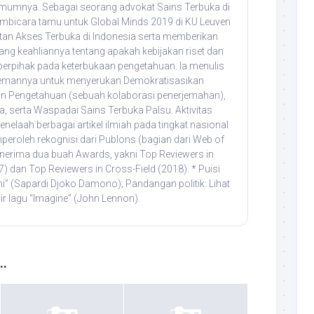
umumnya. Sebagai seorang advokat Sains Terbuka di
pembicara tamu untuk Global Minds 2019 di KU Leuven
tan Akses Terbuka di Indonesia serta memberikan
ng keahliannya tentang apakah kebijakan riset dan
 berpihak pada keterbukaan pengetahuan. Ia menulis
emannya untuk menyerukan Demokratisasikan
n Pengetahuan (sebuah kolaborasi penerjemahan),
, serta Waspadai Sains Terbuka Palsu. Aktivitas
elaah berbagai artikel ilmiah pada tingkat nasional
peroleh rekognisi dari Publons (bagian dari Web of
nerima dua buah Awards, yakni Top Reviewers in
7) dan Top Reviewers in Cross-Field (2018). * Puisi
uni” (Sapardi Djoko Damono); Pandangan politik: Lihat
ir lagu “Imagine” (John Lennon).
..