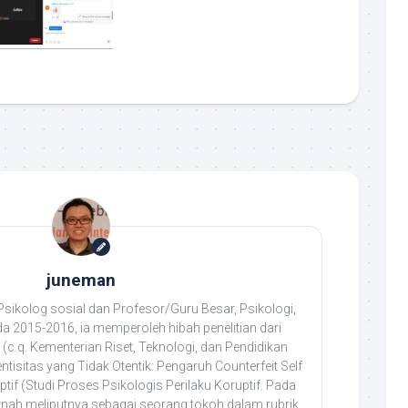
juneman
ikolog sosial dan Profesor/Guru Besar, Psikologi,
da 2015-2016, ia memperoleh hibah penelitian dari
(c.q. Kementerian Riset, Teknologi, dan Pendidikan
entisitas yang Tidak Otentik: Pengaruh Counterfeit Self
tif (Studi Proses Psikologis Perilaku Koruptif. Pada
rnah meliputnya sebagai seorang tokoh dalam rubrik