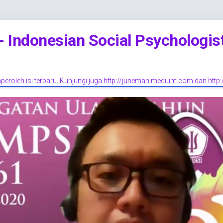
Indonesian Social Psychologis
eroleh isi terbaru. Kunjungi juga http://juneman.medium.com dan http