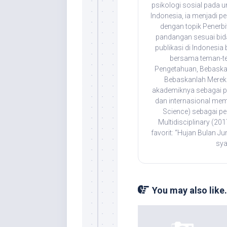
psikologi sosial pada 
Indonesia, ia menjadi 
dengan topik Penerbi
pandangan sesuai bida
publikasi di Indonesia
bersama teman-t
Pengetahuan, Bebaska
Bebaskanlah Mereka
akademiknya sebagai pen
dan internasional mem
Science) sebagai pe
Multidisciplinary (201
favorit: “Hujan Bulan J
sya
You may also like.