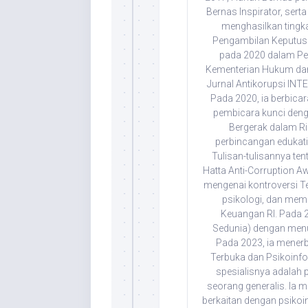
Bernas Inspirator, se
menghasilkan tingka
Pengambilan Keputusa
pada 2020 dalam Penc
Kementerian Hukum dan 
Jurnal Antikorupsi IN
Pada 2020, ia berbica
pembicara kunci denga
Bergerak dalam Ris
perbincangan edukati
Tulisan-tulisannya tent
Hatta Anti-Corruption A
mengenai kontroversi 
psikologi, dan memb
Keuangan RI. Pada 2
Sedunia) dengan menuli
Pada 2023, ia menerb
Terbuka dan Psikoinf
spesialisnya adalah p
seorang generalis. Ia m
berkaitan dengan psikoin