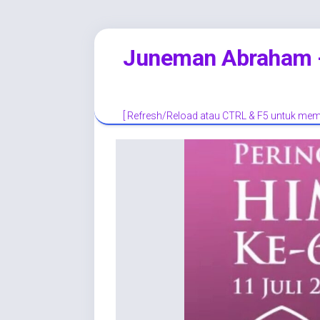
Skip
Juneman Abraham - 
to
content
[ Refresh/Reload atau CTRL & F5 untuk memp