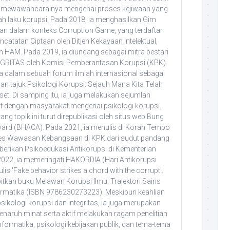
rta mewawancarainya mengenai proses kejiwaan yang
h laku korupsi. Pada 2018, ia menghasilkan Gim
n dalam konteks Corruption Game, yang terdaftar
atatan Ciptaan oleh Ditjen Kekayaan Intelektual,
HAM. Pada 2019, ia diundang sebagai mitra bestari
TEGRITAS oleh Komisi Pemberantasan Korupsi (KPK).
ra dalam sebuah forum ilmiah internasional sebagai
n tajuk Psikologi Korupsi: Sejauh Mana Kita Telah
et. Di samping itu, ia juga melakukan sejumlah
f dengan masyarakat mengenai psikologi korupsi.
ang topik ini turut direpublikasi oleh situs web Bung
ward (BHACA). Pada 2021, ia menulis di Koran Tempo
Tes Wawasan Kebangsaan di KPK dari sudut pandang
erikan Psikoedukasi Antikorupsi di Kementerian
022, ia memeringati HAKORDIA (Hari Antikorupsi
s 'Fake behavior strikes a chord with the corrupt'.
itkan buku Melawan Korupsi Ilmu: Trajektori Sains
ormatika (ISBN 9786230273223). Meskipun keahlian
sikologi korupsi dan integritas, ia juga merupakan
enaruh minat serta aktif melakukan ragam penelitian
formatika, psikologi kebijakan publik, dan tema-tema