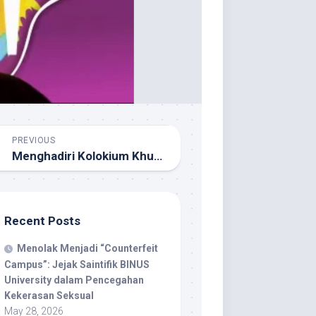
PREVIOUS
Menghadiri Kolokium Khusus Psikologi (20 Juli 2020) dan Diskusi RUU Praktik Psikologi (21 Juli 2020)
Recent Posts
Menolak Menjadi “Counterfeit
Campus”: Jejak Saintifik BINUS
University dalam Pencegahan
Kekerasan Seksual
May 28, 2026