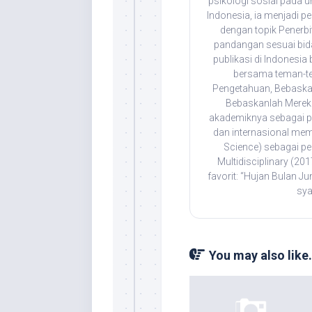
psikologi sosial pada 
Indonesia, ia menjadi 
dengan topik Penerbi
pandangan sesuai bida
publikasi di Indonesia
bersama teman-t
Pengetahuan, Bebaska
Bebaskanlah Mereka
akademiknya sebagai pen
dan internasional mem
Science) sebagai pe
Multidisciplinary (201
favorit: “Hujan Bulan J
sya
You may also like.