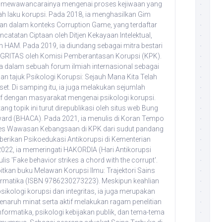
rta mewawancarainya mengenai proses kejiwaan yang
h laku korupsi. Pada 2018, ia menghasilkan Gim
n dalam konteks Corruption Game, yang terdaftar
atatan Ciptaan oleh Ditjen Kekayaan Intelektual,
HAM. Pada 2019, ia diundang sebagai mitra bestari
TEGRITAS oleh Komisi Pemberantasan Korupsi (KPK).
ra dalam sebuah forum ilmiah internasional sebagai
n tajuk Psikologi Korupsi: Sejauh Mana Kita Telah
et. Di samping itu, ia juga melakukan sejumlah
f dengan masyarakat mengenai psikologi korupsi.
ang topik ini turut direpublikasi oleh situs web Bung
ward (BHACA). Pada 2021, ia menulis di Koran Tempo
Tes Wawasan Kebangsaan di KPK dari sudut pandang
erikan Psikoedukasi Antikorupsi di Kementerian
022, ia memeringati HAKORDIA (Hari Antikorupsi
s 'Fake behavior strikes a chord with the corrupt'.
itkan buku Melawan Korupsi Ilmu: Trajektori Sains
ormatika (ISBN 9786230273223). Meskipun keahlian
sikologi korupsi dan integritas, ia juga merupakan
enaruh minat serta aktif melakukan ragam penelitian
formatika, psikologi kebijakan publik, dan tema-tema