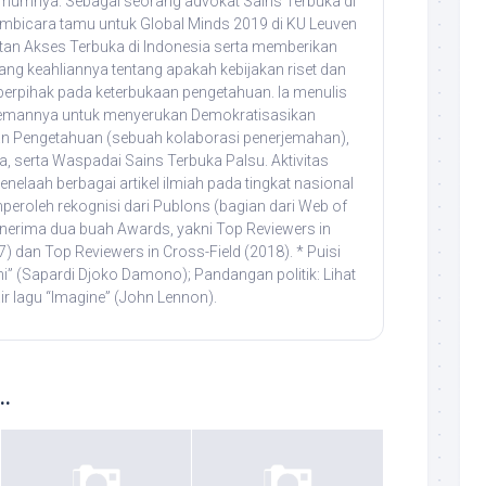
umumnya. Sebagai seorang advokat Sains Terbuka di
pembicara tamu untuk Global Minds 2019 di KU Leuven
tan Akses Terbuka di Indonesia serta memberikan
ng keahliannya tentang apakah kebijakan riset dan
 berpihak pada keterbukaan pengetahuan. Ia menulis
emannya untuk menyerukan Demokratisasikan
n Pengetahuan (sebuah kolaborasi penerjemahan),
, serta Waspadai Sains Terbuka Palsu. Aktivitas
elaah berbagai artikel ilmiah pada tingkat nasional
peroleh rekognisi dari Publons (bagian dari Web of
nerima dua buah Awards, yakni Top Reviewers in
7) dan Top Reviewers in Cross-Field (2018). * Puisi
uni” (Sapardi Djoko Damono); Pandangan politik: Lihat
ir lagu “Imagine” (John Lennon).
..