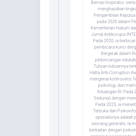
Bernas Inspirator, se
menghasilkan tingka
Pengambilan Keputusa
pada 2020 dalam Penc
Kementerian Hukum dan 
Jurnal Antikorupsi IN
Pada 2020, ia berbica
pembicara kunci denga
Bergerak dalam Ris
perbincangan edukati
Tulisan-tulisannya tent
Hatta Anti-Corruption A
mengenai kontroversi 
psikologi, dan memb
Keuangan RI. Pada 2
Sedunia) dengan menuli
Pada 2023, ia menerb
Terbuka dan Psikoinf
spesialisnya adalah p
seorang generalis. Ia m
berkaitan dengan psikoin