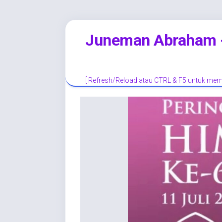
Skip
Juneman Abraham - 
to
content
[ Refresh/Reload atau CTRL & F5 untuk memp