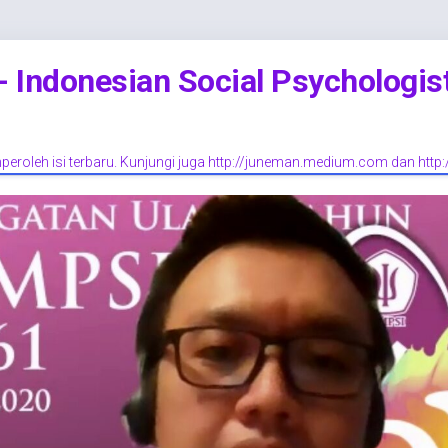
Indonesian Social Psychologis
eroleh isi terbaru. Kunjungi juga http://juneman.medium.com dan http