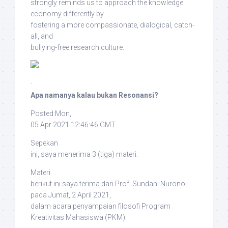
strongly reminds us
to approach the knowledge
economy differently
by
fostering a more
compassionate, dialogical, catch-
all, and
bullying-free research culture
.
·
Apa namanya kalau bukan Resonansi?
Posted:Mon,
05 Apr 2021 12:46:46 GMT
Sepekan
ini, saya menerima 3 (tiga) materi:
Materi
berikut ini saya terima dari Prof. Sundani Nurono
pada Jumat, 2 April 2021,
dalam acara penyampaian filosofi Program
Kreativitas Mahasiswa (PKM).