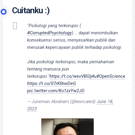
Cuitanku :)
"Psikologi yang terkorupsi (
#CorruptedPsychology
) … dapat menimbulkan
konsekuensi serius, menyesatkan publik dan
merusak kepercayaan publik terhadap psikologi.
Jika psikologi terkorupsi, maka pemahaman
tentang manusia pun
terkorupsi."
https://t.co/wevVBGlj4u
#OpenScience
https://t.co/07rKRneDeG
pic.twitter.com/Ko1zxYw2JO
— Juneman Abraham (@keincaled)
June 18,
2023