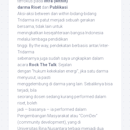
terfokus pada
intra (
within
)
darma Riset
dan
Publikasi
.
Aksi-aksi
between
dan
within
bidang-bidang
Tridarma ini patut menjadi sebuah gerakan
bersama, tidak lain untuk
meningkatkan kesejahteraan bangsa Indonesia
melalui lembaga pendidikan
tinggi.
By the way
, pendekatan berbasis antar/inter-
Tridarma
sebenarnya juga sudah saya ungkapkan dalam
acara
Rock The Talk
:
Sejalan
dengan “hukum kekekalan energi”, jika satu darma
menyusut, ia pasti
menggelembung di darma yang lain.
Sebaliknya bisa
terjadi, bila
seorang dosen sedang kurang
performed
dalam
riset, boleh
jadi — biasanya — ia
performed
dalam
Pengembangan Masyarakat atau “ComDev”
(
community development
), yang di
Universitas Bina Nusantara terbagi menjadi dua