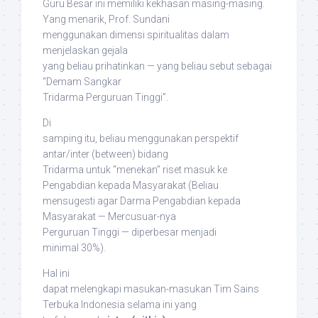
Guru Besar ini memiliki kekhasan masing-masing.
Yang menarik, Prof. Sundani
menggunakan dimensi
spiritualitas
dalam
menjelaskan gejala
yang beliau prihatinkan — yang beliau sebut sebagai
“Demam Sangkar
Tridarma Perguruan Tinggi”.
Di
samping itu, beliau menggunakan perspektif
antar/inter (
between
) bidang
Tridarma untuk “menekan” riset masuk ke
Pengabdian kepada Masyarakat (Beliau
mensugesti agar Darma Pengabdian kepada
Masyarakat —
Mercusuar-nya
Perguruan Tinggi
— diperbesar menjadi
minimal 30%).
Hal ini
dapat melengkapi masukan-masukan Tim Sains
Terbuka Indonesia selama ini yang