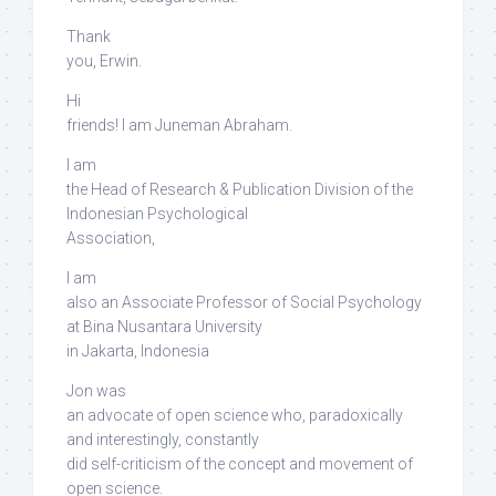
Thank
you, Erwin.
Hi
friends! I am Juneman Abraham.
I am
the Head of Research & Publication Division of the
Indonesian Psychological
Association,
I am
also an Associate Professor of Social Psychology
at Bina Nusantara University
in Jakarta, Indonesia
Jon was
an advocate of open science who, paradoxically
and interestingly,
constantly
did self-criticism
of the concept and movement of
open science.