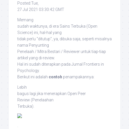
Posted:Tue,
27 Jul 2021 03:30:42 GMT
Memang
sudah waktunya, di era Sains Terbuka (
Open
Science
) ini, hal-hal yang
tidak perlu “ditutup”, ya, dibuka saja, seperti misalnya
nama Penyunting
Penelaah / Mitra Bestari / Reviewer untuk tiap-tiap
artikel yang di-
review
.
Hal ini sudah diterapkan pada Jurnal
Frontiers in
Psychology
.
Berikut ini adalah
contoh
penampakannya:
Lebih
bagus lagi jika menerapkan
Open Peer
Review
(Penelaahan
Terbuka).
·