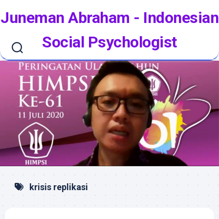
Skip
Juneman Abraham - Indonesian
to
content
Social Psychologist
krisis replikasi