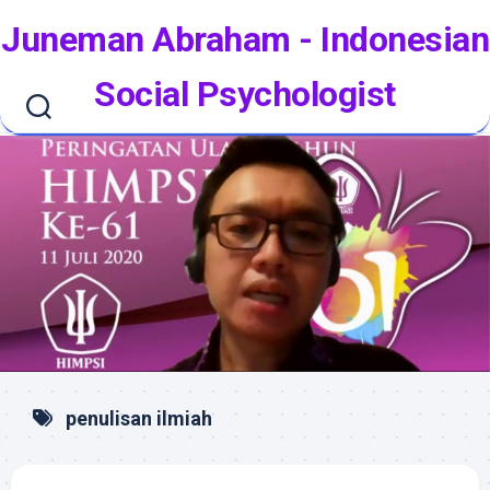
Skip
Juneman Abraham - Indonesian
to
content
Social Psychologist
penulisan ilmiah