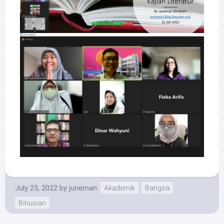
July 23, 2022
by
juneman
Akademik
Bangsa
Binusian