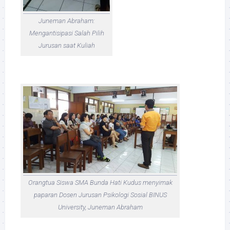
Juneman Abraham:
Mengantisipasi Salah Pilih
Jurusan saat Kuliah
Orangtua Siswa SMA Bunda Hati Kudus menyimak
paparan Dosen Jurusan Psikologi Sosial BINUS
University, Juneman Abraham