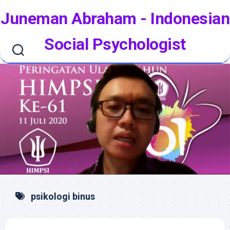
Skip
Juneman Abraham - Indonesian
to
content
Social Psychologist
psikologi binus