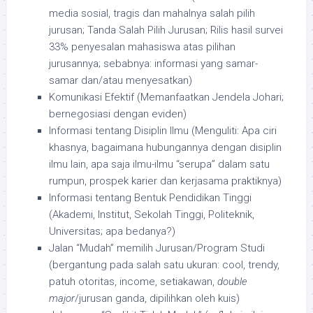
media sosial, tragis dan mahalnya salah pilih
jurusan; Tanda Salah Pilih Jurusan; Rilis hasil survei
33% penyesalan mahasiswa atas pilihan
jurusannya; sebabnya: informasi yang samar-
samar dan/atau menyesatkan)
Komunikasi Efektif (Memanfaatkan Jendela Johari;
bernegosiasi dengan eviden)
Informasi tentang Disiplin Ilmu (Menguliti: Apa ciri
khasnya, bagaimana hubungannya dengan disiplin
ilmu lain, apa saja ilmu-ilmu “serupa” dalam satu
rumpun, prospek karier dan kerjasama praktiknya)
Informasi tentang Bentuk Pendidikan Tinggi
(Akademi, Institut, Sekolah Tinggi, Politeknik,
Universitas; apa bedanya?)
Jalan “Mudah” memilih Jurusan/Program Studi
(bergantung pada salah satu ukuran: cool, trendy,
patuh otoritas, income, setiakawan,
double
major
/jurusan ganda, dipilihkan oleh kuis)