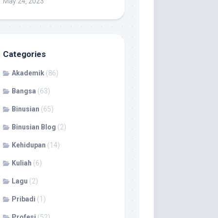
May 24, 2023
Categories
Akademik
(86)
Bangsa
(63)
Binusian
(65)
Binusian Blog
(2)
Kehidupan
(14)
Kuliah
(6)
Lagu
(2)
Pribadi
(1)
Profesi
(52)