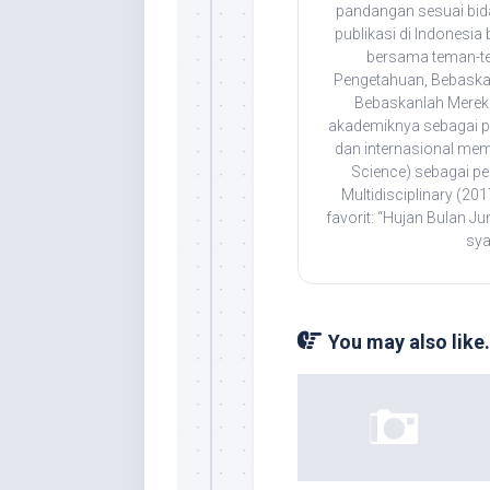
pandangan sesuai bida
publikasi di Indonesia
bersama teman-t
Pengetahuan, Bebaska
Bebaskanlah Mereka
akademiknya sebagai pen
dan internasional mem
Science) sebagai pe
Multidisciplinary (201
favorit: “Hujan Bulan J
sya
You may also like.