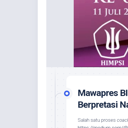
Mawapres B
Berpretasi N
Salah satu proses
coac
https://medium.com/@