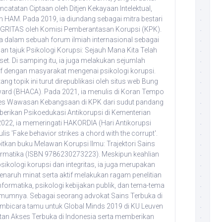
atatan Ciptaan oleh Ditjen Kekayaan Intelektual,
HAM. Pada 2019, ia diundang sebagai mitra bestari
TEGRITAS oleh Komisi Pemberantasan Korupsi (KPK).
ra dalam sebuah forum ilmiah internasional sebagai
n tajuk Psikologi Korupsi: Sejauh Mana Kita Telah
et. Di samping itu, ia juga melakukan sejumlah
f dengan masyarakat mengenai psikologi korupsi.
ang topik ini turut direpublikasi oleh situs web Bung
ward (BHACA). Pada 2021, ia menulis di Koran Tempo
Tes Wawasan Kebangsaan di KPK dari sudut pandang
erikan Psikoedukasi Antikorupsi di Kementerian
022, ia memeringati HAKORDIA (Hari Antikorupsi
s 'Fake behavior strikes a chord with the corrupt'.
itkan buku Melawan Korupsi Ilmu: Trajektori Sains
ormatika (ISBN 9786230273223). Meskipun keahlian
sikologi korupsi dan integritas, ia juga merupakan
enaruh minat serta aktif melakukan ragam penelitian
formatika, psikologi kebijakan publik, dan tema-tema
umumnya. Sebagai seorang advokat Sains Terbuka di
pembicara tamu untuk Global Minds 2019 di KU Leuven
tan Akses Terbuka di Indonesia serta memberikan