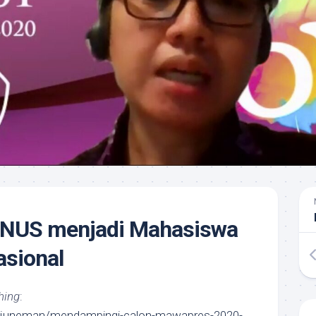
INUS menjadi Mahasiswa
asional
hing
:
juneman/mendampingi-calon-mawapres-2020-