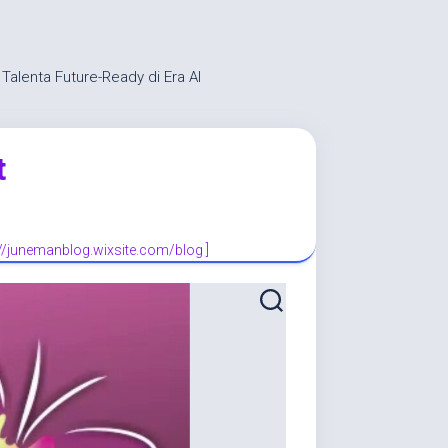
alenta Future-Ready di Era AI
t
://junemanblog.wixsite.com/blog ]