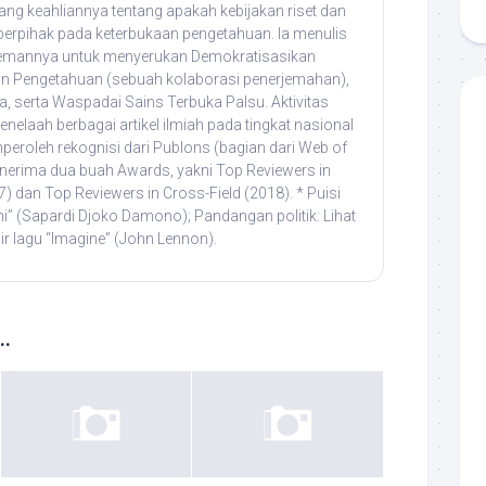
ng keahliannya tentang apakah kebijakan riset dan
 berpihak pada keterbukaan pengetahuan. Ia menulis
emannya untuk menyerukan Demokratisasikan
n Pengetahuan (sebuah kolaborasi penerjemahan),
, serta Waspadai Sains Terbuka Palsu. Aktivitas
elaah berbagai artikel ilmiah pada tingkat nasional
peroleh rekognisi dari Publons (bagian dari Web of
nerima dua buah Awards, yakni Top Reviewers in
7) dan Top Reviewers in Cross-Field (2018). * Puisi
uni” (Sapardi Djoko Damono); Pandangan politik: Lihat
ir lagu “Imagine” (John Lennon).
..