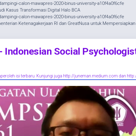
pingi-calon-mawapres-2020-binus-university-a10f4a0f6cfe
tudi Kasus Transformasi Digital Halo BCA
pingi-calon-mawapres-2020-binus-university-a10f4a0f6cfe
enterian Ketenagakerjaan RI dan GreatNusa untuk Mempersiapkan T
Indonesian Social Psychologis
eroleh isi terbaru. Kunjungi juga http://juneman.medium.com dan http