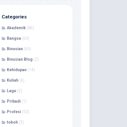
Categories
Akademik
(86)
Bangsa
(63)
Binusian
(65)
Binusian Blog
(2)
Kehidupan
(14)
Kuliah
(6)
Lagu
(2)
Pribadi
(1)
Profesi
(52)
tokoh
(3)