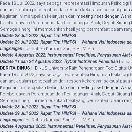
Pada 18 Juli 2022, saya sebagai representasi Himpunan Psikolog
dan anak dalam pencegahan dan respon kekerasan seksual pada 
Kegiatan ini merupakan kelanjutan dari
meeting riset dengan Wahan
Pemberdayaan Perempuan dan Perlindungan Anak, Deputi Bidang P
Semoga sinergi ini membuahkan hasil yang bermanfaat dalam rangka
Update 28 Juli 2022
:
Rapat
Tim
HIMPSI
Update 29 Juli 2022
:
Rapat
Tim
HIMPSI
–
Wahana Visi Indonesia d
Lingkungan
(Ibu Rohika Kurniadi Sari, S.H., M.Si.)
Update 4 Agustus 2022: Instrumentasi Penelitian, Penyusunan Alat 
Update 11 dan 24 Agustus 2022
:
TryOut Instrumen Penelitian
bersam
BERITA BINUS :
BINUS University Raih Penghargaan Top Digital U
Pada 18 Juli 2022, saya sebagai representasi Himpunan Psikolog
dan anak dalam pencegahan dan respon kekerasan seksual pada 
Kegiatan ini merupakan kelanjutan dari
meeting riset dengan Wahan
Pemberdayaan Perempuan dan Perlindungan Anak, Deputi Bidang P
Semoga sinergi ini membuahkan hasil yang bermanfaat dalam rangka
Update 28 Juli 2022
:
Rapat
Tim
HIMPSI
Update 29 Juli 2022
:
Rapat
Tim
HIMPSI
–
Wahana Visi Indonesia d
Lingkungan
(Ibu Rohika Kurniadi Sari, S.H., M.Si.)
Update 4 Agustus 2022: Instrumentasi Penelitian, Penyusunan Alat 