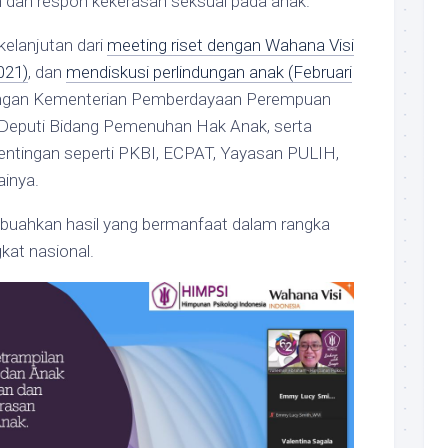
dan respon kekerasan seksual pada anak.
kelanjutan dari
meeting riset dengan Wahana Visi
021)
, dan
mendiskusi perlindungan anak (Februari
engan Kementerian Pemberdayaan Perempuan
 Deputi Bidang Pemenuhan Hak Anak, serta
ntingan seperti PKBI, ECPAT, Yayasan PULIH,
inya.
buahkan hasil yang bermanfaat dalam rangka
gkat nasional.