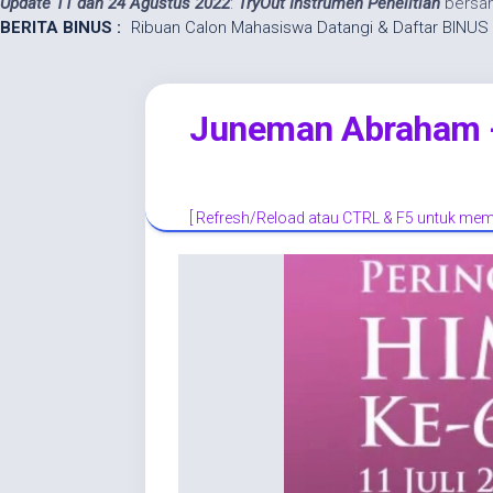
Update 11 dan 24 Agustus 2022
:
TryOut Instrumen Penelitian
bersam
BERITA BINUS :
Ribuan Calon Mahasiswa Datangi & Daftar BINUS U
Skip
to
content
Juneman Abraham - 
[ Refresh/Reload atau CTRL & F5 untuk memp