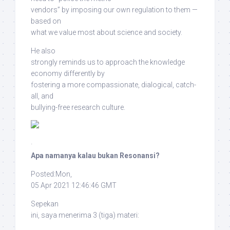
vendors”
by imposing our own regulation to them —
based on
what we value most about science and society
.
He also
strongly reminds us
to approach the knowledge
economy differently
by
fostering a more
compassionate, dialogical, catch-
all, and
bullying-free research culture
.
·
Apa namanya kalau bukan Resonansi?
Posted:Mon,
05 Apr 2021 12:46:46 GMT
Sepekan
ini, saya menerima 3 (tiga) materi: