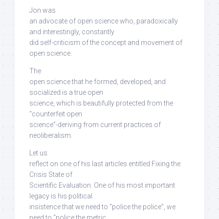
Jon was
an advocate of open science who, paradoxically
and interestingly,
constantly
did self-criticism
of the concept and movement of
open science.
The
open science that he formed, developed, and
socialized is a true open
science,
which is beautifully protected from the
“counterfeit open
science”-deriving from current practices of
neoliberalism
.
Let us
reflect on one of his last articles entitled Fixing the
Crisis State of
Scientific Evaluation. One of his most important
legacy is his political
insistence that we need to “police the police”, we
need to “police the metric