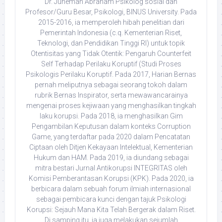
Dr. Juneman Abraham Psikolog sosial dan
Profesor/Guru Besar, Psikologi, BINUS University. Pada
2015-2016, ia memperoleh hibah penelitian dari
Pemerintah Indonesia (c.q. Kementerian Riset,
Teknologi, dan Pendidikan Tinggi RI) untuk topik
Otentisitas yang Tidak Otentik: Pengaruh Counterfeit
Self Terhadap Perilaku Koruptif (Studi Proses
Psikologis Perilaku Koruptif. Pada 2017, Harian Bernas
pernah meliputnya sebagai seorang tokoh dalam
rubrik Bernas Inspirator, serta mewawancarainya
mengenai proses kejiwaan yang menghasilkan tingkah
laku korupsi. Pada 2018, ia menghasilkan Gim
Pengambilan Keputusan dalam konteks Corruption
Game, yang terdaftar pada 2020 dalam Pencatatan
Ciptaan oleh Ditjen Kekayaan Intelektual, Kementerian
Hukum dan HAM. Pada 2019, ia diundang sebagai
mitra bestari Jurnal Antikorupsi INTEGRITAS oleh
Komisi Pemberantasan Korupsi (KPK). Pada 2020, ia
berbicara dalam sebuah forum ilmiah internasional
sebagai pembicara kunci dengan tajuk Psikologi
Korupsi: Sejauh Mana Kita Telah Bergerak dalam Riset.
Di samping itu, ia juga melakukan sejumlah