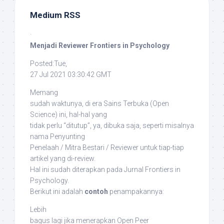
Medium RSS
·
Menjadi Reviewer Frontiers in Psychology
Posted:Tue,
27 Jul 2021 03:30:42 GMT
Memang
sudah waktunya, di era Sains Terbuka (
Open
Science
) ini, hal-hal yang
tidak perlu “ditutup”, ya, dibuka saja, seperti misalnya
nama Penyunting
Penelaah / Mitra Bestari / Reviewer untuk tiap-tiap
artikel yang di-
review
.
Hal ini sudah diterapkan pada Jurnal
Frontiers in
Psychology
.
Berikut ini adalah
contoh
penampakannya:
Lebih
bagus lagi jika menerapkan
Open Peer