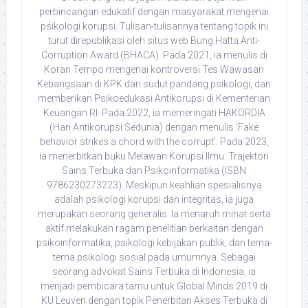
perbincangan edukatif dengan masyarakat mengenai
psikologi korupsi. Tulisan-tulisannya tentang topik ini
turut direpublikasi oleh situs web Bung Hatta Anti-
Corruption Award (BHACA). Pada 2021, ia menulis di
Koran Tempo mengenai kontroversi Tes Wawasan
Kebangsaan di KPK dari sudut pandang psikologi, dan
memberikan Psikoedukasi Antikorupsi di Kementerian
Keuangan RI. Pada 2022, ia memeringati HAKORDIA
(Hari Antikorupsi Sedunia) dengan menulis 'Fake
behavior strikes a chord with the corrupt'. Pada 2023,
ia menerbitkan buku Melawan Korupsi Ilmu: Trajektori
Sains Terbuka dan Psikoinformatika (ISBN
9786230273223). Meskipun keahlian spesialisnya
adalah psikologi korupsi dan integritas, ia juga
merupakan seorang generalis. Ia menaruh minat serta
aktif melakukan ragam penelitian berkaitan dengan
psikoinformatika, psikologi kebijakan publik, dan tema-
tema psikologi sosial pada umumnya. Sebagai
seorang advokat Sains Terbuka di Indonesia, ia
menjadi pembicara tamu untuk Global Minds 2019 di
KU Leuven dengan topik Penerbitan Akses Terbuka di