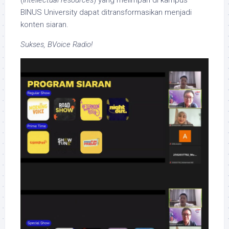
(
intellectual resources
) yang melimpah di kampus
BINUS University dapat ditransformasikan menjadi
konten siaran.
Sukses, BVoice Radio!