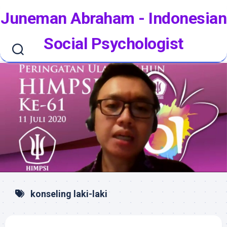
Skip
Juneman Abraham - Indonesian
to
content
Social Psychologist
konseling laki-laki