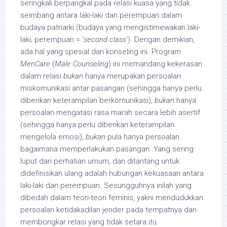
seringkali berpangkal pada relasi kuasa yang tidak
seimbang antara laki-laki dan perempuan dalam
budaya patriarki (budaya yang mengistimewakan laki-
laki; perempuan = ‘
second class
’). Dengan demikian,
ada hal yang spesial dari konseling ini. Program
MenCare
(
Male Counseling
) ini memandang kekerasan
dalam relasi
bukan
hanya merupakan persoalan
miskomunikasi antar pasangan (sehingga hanya perlu
diberikan keterampilan berkomunikasi),
bukan
hanya
persoalan mengatasi rasa marah secara lebih asertif
(sehingga hanya perlu diberikan keterampilan
mengelola emosi),
bukan
pula hanya persoalan
bagaimana memperlakukan pasangan. Yang sering
luput dari perhatian umum, dan ditantang untuk
didefinisikan ulang adalah hubungan kekuasaan antara
laki-laki dan perempuan. Sesungguhnya inilah yang
dibedah dalam teori-teori feminis, yakni mendudukkan
persoalan ketidakadilan jender pada tempatnya dan
membongkar relasi yang tidak setara itu.