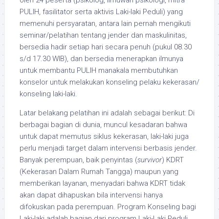
oleh 24 peserta (psikolog, ilmuwan psikologi, mitra
PULIH, fasilitator serta aktivis Laki-laki Peduli) yang
memenuhi persyaratan, antara lain pernah mengikuti
seminar/pelatihan tentang jender dan maskulinitas,
bersedia hadir setiap hari secara penuh (pukul 08.30
s/d 17.30 WIB), dan bersedia menerapkan ilmunya
untuk membantu PULIH manakala membutuhkan
konselor untuk melakukan konseling pelaku kekerasan/
konseling laki-laki.
Latar belakang pelatihan ini adalah sebagai berikut: Di
berbagai bagian di dunia, muncul kesadaran bahwa
untuk dapat memutus siklus kekerasan, laki-laki juga
perlu menjadi target dalam intervensi berbasis jender.
Banyak perempuan, baik penyintas (
survivor
) KDRT
(Kekerasan Dalam Rumah Tangga) maupun yang
memberikan layanan, menyadari bahwa KDRT tidak
akan dapat dihapuskan bila intervensi hanya
difokuskan pada perempuan. Program Konseling bagi
Laki-laki adalah bagian dari program Laki-Laki Peduli