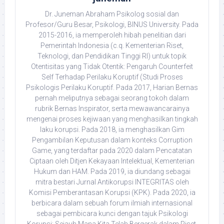
Dr. Juneman Abraham Psikolog sosial dan
Profesor/Guru Besar, Psikologi, BINUS University. Pada
2015-2016, ia memperoleh hibah penelitian dari
Pemerintah Indonesia (c.q. Kementerian Riset,
Teknologi, dan Pendidikan Tinggi RI) untuk topik
Otentisitas yang Tidak Otentik: Pengaruh Counterfeit
Self Terhadap Perilaku Koruptif (Studi Proses
Psikologis Perilaku Koruptif. Pada 2017, Harian Bernas
pernah meliputnya sebagai seorang tokoh dalam
rubrik Bernas Inspirator, serta mewawancarainya
mengenai proses kejiwaan yang menghasilkan tingkah
laku korupsi. Pada 2018, ia menghasilkan Gim
Pengambilan Keputusan dalam konteks Corruption
Game, yang terdaftar pada 2020 dalam Pencatatan
Ciptaan oleh Ditjen Kekayaan Intelektual, Kementerian
Hukum dan HAM. Pada 2019, ia diundang sebagai
mitra bestari Jurnal Antikorupsi INTEGRITAS oleh
Komisi Pemberantasan Korupsi (KPK). Pada 2020, ia
berbicara dalam sebuah forum ilmiah internasional
sebagai pembicara kunci dengan tajuk Psikologi