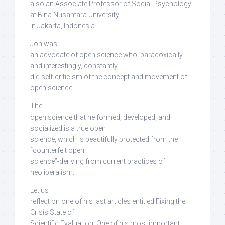
also an Associate Professor of Social Psychology
at Bina Nusantara University
in Jakarta, Indonesia
Jon was
an advocate of open science who, paradoxically
and interestingly,
constantly
did self-criticism
of the concept and movement of
open science.
The
open science that he formed, developed, and
socialized is a true open
science,
which is beautifully protected from the
“counterfeit open
science”-deriving from current practices of
neoliberalism
.
Let us
reflect on one of his last articles entitled Fixing the
Crisis State of
Scientific Evaluation. One of his most important