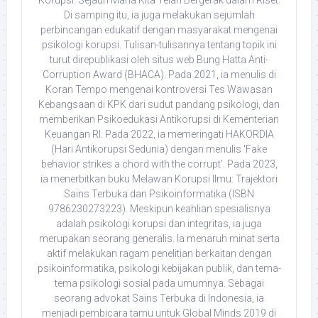
Korupsi: Sejauh Mana Kita Telah Bergerak dalam Riset.
Di samping itu, ia juga melakukan sejumlah
perbincangan edukatif dengan masyarakat mengenai
psikologi korupsi. Tulisan-tulisannya tentang topik ini
turut direpublikasi oleh situs web Bung Hatta Anti-
Corruption Award (BHACA). Pada 2021, ia menulis di
Koran Tempo mengenai kontroversi Tes Wawasan
Kebangsaan di KPK dari sudut pandang psikologi, dan
memberikan Psikoedukasi Antikorupsi di Kementerian
Keuangan RI. Pada 2022, ia memeringati HAKORDIA
(Hari Antikorupsi Sedunia) dengan menulis 'Fake
behavior strikes a chord with the corrupt'. Pada 2023,
ia menerbitkan buku Melawan Korupsi Ilmu: Trajektori
Sains Terbuka dan Psikoinformatika (ISBN
9786230273223). Meskipun keahlian spesialisnya
adalah psikologi korupsi dan integritas, ia juga
merupakan seorang generalis. Ia menaruh minat serta
aktif melakukan ragam penelitian berkaitan dengan
psikoinformatika, psikologi kebijakan publik, dan tema-
tema psikologi sosial pada umumnya. Sebagai
seorang advokat Sains Terbuka di Indonesia, ia
menjadi pembicara tamu untuk Global Minds 2019 di