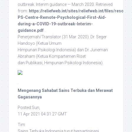
outbreak. Interim guidance — March 2020. Retrieved
from:
https://reliefweb.int/sites/reliefweb.int/files/resour
PS-Centre-Remote-Psychological-First-Aid-
during-a-COVID-19-outbreak-Interim-
guidance.pdf
.
Penerjemah/Translator
(31 Mar. 2020): Dr. Seger
Handoyo (Ketua Umum
Himpunan Psikologi Indonesia) dan Dr. Juneman
Abraham (Ketua Kompartemen Riset
dan Publikasi, Himpunan Psikologi Indonesia).
·
Mengenang Sahabat Sains Terbuka dan Merawat
Gagasannya
Posted:Sun,
11 Apr 2021 04:31:27 GMT
Tim
Sains Terbuka Indonesia turut berpartisipasi