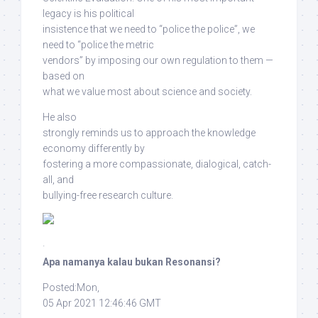
legacy is his political
insistence that we need to “police the police”, we
need to “police the metric
vendors”
by imposing our own regulation to them —
based on
what we value most about science and society
.
He also
strongly reminds us
to approach the knowledge
economy differently
by
fostering a more
compassionate, dialogical, catch-
all, and
bullying-free research culture
.
·
Apa namanya kalau bukan Resonansi?
Posted:Mon,
05 Apr 2021 12:46:46 GMT