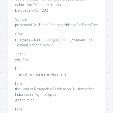
dalam
Jon Tenants Memorial
Day
, pada 9 April 2021.
Sumber
presentasi
Set Them Free
: http://bit.do/SetThemFree
Saya
menyampaikan pandangan tentang warisan Jon
Tennant, sebagai berikut:
Thank
you, Erwin.
Hi
friends! I am Juneman Abraham.
I am
the Head of Research & Publication Division of the
Indonesian Psychological
Association,
I am