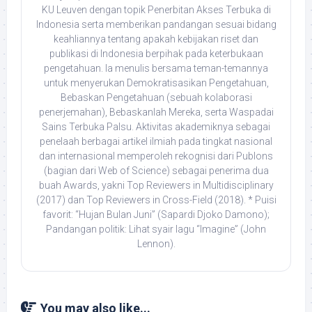
KU Leuven dengan topik Penerbitan Akses Terbuka di
Indonesia serta memberikan pandangan sesuai bidang
keahliannya tentang apakah kebijakan riset dan
publikasi di Indonesia berpihak pada keterbukaan
pengetahuan. Ia menulis bersama teman-temannya
untuk menyerukan Demokratisasikan Pengetahuan,
Bebaskan Pengetahuan (sebuah kolaborasi
penerjemahan), Bebaskanlah Mereka, serta Waspadai
Sains Terbuka Palsu. Aktivitas akademiknya sebagai
penelaah berbagai artikel ilmiah pada tingkat nasional
dan internasional memperoleh rekognisi dari Publons
(bagian dari Web of Science) sebagai penerima dua
buah Awards, yakni Top Reviewers in Multidisciplinary
(2017) dan Top Reviewers in Cross-Field (2018). * Puisi
favorit: “Hujan Bulan Juni” (Sapardi Djoko Damono);
Pandangan politik: Lihat syair lagu “Imagine” (John
Lennon).
You may also like...