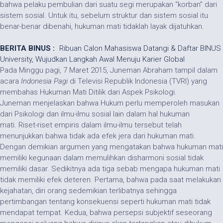
bahwa pelaku pembulian dari suatu segi merupakan “korban” dari
sistem sosial. Untuk itu, sebelum struktur dan sistem sosial itu
benar-benar dibenahi, hukuman mati tidaklah layak dijatuhkan.
BERITA BINUS :
Ribuan Calon Mahasiswa Datangi & Daftar BINUS
University, Wujudkan Langkah Awal Menuju Karier Global
Pada Minggu pagi, 7 Maret 2015, Juneman Abraham tampil dalam
acara
Indonesia Pagi
di Televisi Republik Indonesia (TVRI) yang
membahas Hukuman Mati Ditilik dari Aspek Psikologi.
Juneman menjelaskan bahwa Hukum perlu memperoleh masukan
dari Psikologi dan ilmu-ilmu sosial lain dalam hal hukuman
mati. Riset-riset empiris dalam ilmu-ilmu tersebut telah
menunjukkan bahwa tidak ada efek jera dari hukuman mati.
Dengan demikian argumen yang mengatakan bahwa hukuman mati
memiliki kegunaan dalam memulihkan disharmoni sosial tidak
memiliki dasar. Sedikitnya ada tiga sebab mengapa hukuman mati
tidak memiliki efek deteren. Pertama, bahwa pada saat melakukan
kejahatan, diri orang sedemikian terlibatnya sehingga
pertimbangan tentang konsekuensi seperti hukuman mati tidak
mendapat tempat. Kedua, bahwa persepsi subjektif seseorang