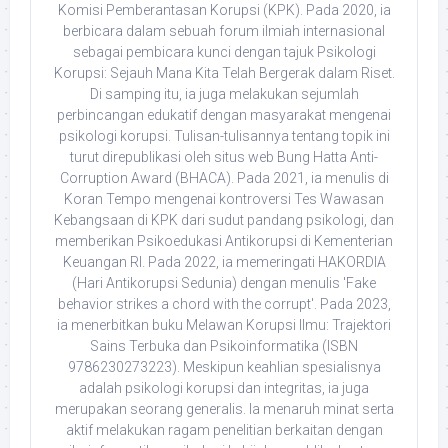
Komisi Pemberantasan Korupsi (KPK). Pada 2020, ia
berbicara dalam sebuah forum ilmiah internasional
sebagai pembicara kunci dengan tajuk Psikologi
Korupsi: Sejauh Mana Kita Telah Bergerak dalam Riset.
Di samping itu, ia juga melakukan sejumlah
perbincangan edukatif dengan masyarakat mengenai
psikologi korupsi. Tulisan-tulisannya tentang topik ini
turut direpublikasi oleh situs web Bung Hatta Anti-
Corruption Award (BHACA). Pada 2021, ia menulis di
Koran Tempo mengenai kontroversi Tes Wawasan
Kebangsaan di KPK dari sudut pandang psikologi, dan
memberikan Psikoedukasi Antikorupsi di Kementerian
Keuangan RI. Pada 2022, ia memeringati HAKORDIA
(Hari Antikorupsi Sedunia) dengan menulis 'Fake
behavior strikes a chord with the corrupt'. Pada 2023,
ia menerbitkan buku Melawan Korupsi Ilmu: Trajektori
Sains Terbuka dan Psikoinformatika (ISBN
9786230273223). Meskipun keahlian spesialisnya
adalah psikologi korupsi dan integritas, ia juga
merupakan seorang generalis. Ia menaruh minat serta
aktif melakukan ragam penelitian berkaitan dengan