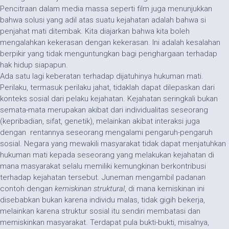
Pencitraan dalam media massa seperti film juga menunjukkan
bahwa solusi yang adil atas suatu kejahatan adalah bahwa si
penjahat mati ditembak. Kita diajarkan bahwa kita boleh
mengalahkan kekerasan dengan kekerasan. Ini adalah kesalahan
berpikir yang tidak menguntungkan bagi penghargaan terhadap
hak hidup siapapun.
Ada satu lagi keberatan terhadap dijatuhinya hukuman mati.
Perilaku, termasuk perilaku jahat, tidaklah dapat dilepaskan dari
konteks sosial dari pelaku kejahatan. Kejahatan seringkali bukan
semata-mata merupakan akibat dari individualitas seseorang
(kepribadian, sifat, genetik), melainkan akibat interaksi juga
dengan rentannya seseorang mengalami pengaruh-pengaruh
sosial. Negara yang mewakili masyarakat tidak dapat menjatuhkan
hukuman mati kepada seseorang yang melakukan kejahatan di
mana masyarakat selalu memiliki kemungkinan berkontribusi
terhadap kejahatan tersebut. Juneman mengambil padanan
contoh dengan
kemiskinan struktural
, di mana kemiskinan ini
disebabkan bukan karena individu malas, tidak gigih bekerja,
melainkan karena struktur sosial itu sendiri membatasi dan
memiskinkan masyarakat. Terdapat pula bukti-bukti, misalnya,