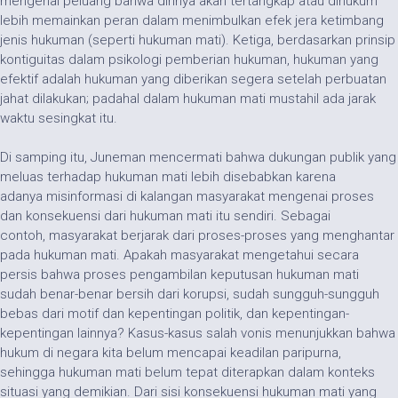
mengenai peluang bahwa dirinya akan tertangkap atau dihukum
lebih memainkan peran dalam menimbulkan efek jera ketimbang
jenis hukuman (seperti hukuman mati). Ketiga, berdasarkan prinsip
kontiguitas dalam psikologi pemberian hukuman, hukuman yang
efektif adalah hukuman yang diberikan segera setelah perbuatan
jahat dilakukan; padahal dalam hukuman mati mustahil ada jarak
waktu sesingkat itu.
Di samping itu, Juneman mencermati bahwa dukungan publik yang
meluas terhadap hukuman mati lebih disebabkan karena
adanya misinformasi di kalangan masyarakat mengenai proses
dan konsekuensi dari hukuman mati itu sendiri. Sebagai
contoh, masyarakat berjarak dari proses-proses yang menghantar
pada hukuman mati. Apakah masyarakat mengetahui secara
persis bahwa proses pengambilan keputusan hukuman mati
sudah benar-benar bersih dari korupsi, sudah sungguh-sungguh
bebas dari motif dan kepentingan politik, dan kepentingan-
kepentingan lainnya? Kasus-kasus salah vonis menunjukkan bahwa
hukum di negara kita belum mencapai keadilan paripurna,
sehingga hukuman mati belum tepat diterapkan dalam konteks
situasi yang demikian. Dari sisi konsekuensi hukuman mati yang