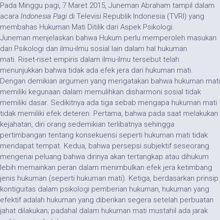
Pada Minggu pagi, 7 Maret 2015, Juneman Abraham tampil dalam
acara
Indonesia Pagi
di Televisi Republik Indonesia (TVRI) yang
membahas Hukuman Mati Ditilik dari Aspek Psikologi.
Juneman menjelaskan bahwa Hukum perlu memperoleh masukan
dari Psikologi dan ilmu-ilmu sosial lain dalam hal hukuman
mati. Riset-riset empiris dalam ilmu-ilmu tersebut telah
menunjukkan bahwa tidak ada efek jera dari hukuman mati.
Dengan demikian argumen yang mengatakan bahwa hukuman mati
memiliki kegunaan dalam memulihkan disharmoni sosial tidak
memiliki dasar. Sedikitnya ada tiga sebab mengapa hukuman mati
tidak memiliki efek deteren. Pertama, bahwa pada saat melakukan
kejahatan, diri orang sedemikian terlibatnya sehingga
pertimbangan tentang konsekuensi seperti hukuman mati tidak
mendapat tempat. Kedua, bahwa persepsi subjektif seseorang
mengenai peluang bahwa dirinya akan tertangkap atau dihukum
lebih memainkan peran dalam menimbulkan efek jera ketimbang
jenis hukuman (seperti hukuman mati). Ketiga, berdasarkan prinsip
kontiguitas dalam psikologi pemberian hukuman, hukuman yang
efektif adalah hukuman yang diberikan segera setelah perbuatan
jahat dilakukan; padahal dalam hukuman mati mustahil ada jarak