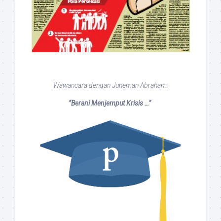
Wawancara dengan Juneman Abraham:
“Berani Menjemput Krisis …”