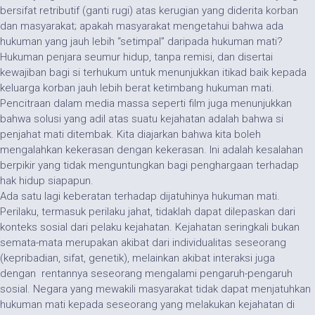
bersifat retributif (ganti rugi) atas kerugian yang diderita korban
dan masyarakat; apakah masyarakat mengetahui bahwa ada
hukuman yang jauh lebih “setimpal” daripada hukuman mati?
Hukuman penjara seumur hidup, tanpa remisi, dan disertai
kewajiban bagi si terhukum untuk menunjukkan itikad baik kepada
keluarga korban jauh lebih berat ketimbang hukuman mati.
Pencitraan dalam media massa seperti film juga menunjukkan
bahwa solusi yang adil atas suatu kejahatan adalah bahwa si
penjahat mati ditembak. Kita diajarkan bahwa kita boleh
mengalahkan kekerasan dengan kekerasan. Ini adalah kesalahan
berpikir yang tidak menguntungkan bagi penghargaan terhadap
hak hidup siapapun.
Ada satu lagi keberatan terhadap dijatuhinya hukuman mati.
Perilaku, termasuk perilaku jahat, tidaklah dapat dilepaskan dari
konteks sosial dari pelaku kejahatan. Kejahatan seringkali bukan
semata-mata merupakan akibat dari individualitas seseorang
(kepribadian, sifat, genetik), melainkan akibat interaksi juga
dengan rentannya seseorang mengalami pengaruh-pengaruh
sosial. Negara yang mewakili masyarakat tidak dapat menjatuhkan
hukuman mati kepada seseorang yang melakukan kejahatan di