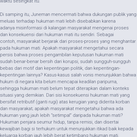
waktu sesingkat itu.
Di samping itu, Juneman mencermati bahwa dukungan publik yang
meluas terhadap hukuman mati lebih disebabkan karena
adanya misinformasi di kalangan masyarakat mengenai proses
dan konsekuensi dari hukuman mati itu sendiri. Sebagai
contoh, masyarakat berjarak dari proses-proses yang menghantar
pada hukuman mati. Apakah masyarakat mengetahui secara
persis bahwa proses pengambilan keputusan hukuman mati
sudah benar-benar bersih dari korupsi, sudah sungguh-sungguh
bebas dari motif dan kepentingan politik, dan kepentingan-
kepentingan lainnya? Kasus-kasus salah vonis menunjukkan bahwa
hukum di negara kita belum mencapai keadilan paripurna,
sehingga hukuman mati belum tepat diterapkan dalam konteks
situasi yang demikian. Dari sisi konsekuensi hukuman mati yang
bersifat retributif (ganti rugi) atas kerugian yang diderita korban
dan masyarakat; apakah masyarakat mengetahui bahwa ada
hukuman yang jauh lebih “setimpal” daripada hukuman mati?
Hukuman penjara seumur hidup, tanpa remisi, dan disertai
kewajiban bagi si terhukum untuk menunjukkan itikad baik kepada
keluarga korban jauh lebih berat ketimbang hukuman mati.