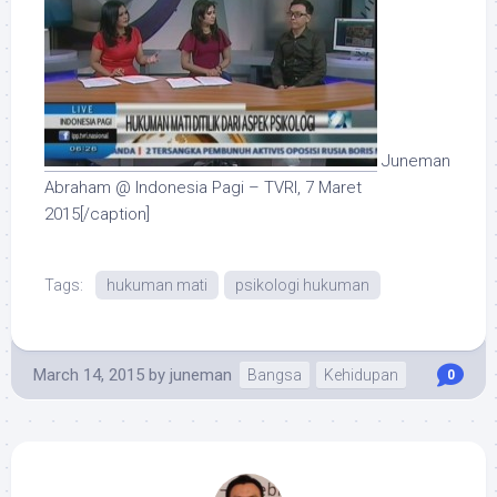
Juneman
Abraham @ Indonesia Pagi – TVRI, 7 Maret
2015[/caption]
Tags:
hukuman mati
psikologi hukuman
March 14, 2015
by
juneman
Bangsa
Kehidupan
0