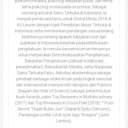
psikoinformatika, psikologi kebijakan publik, dan tema-
tema psikologi sosial pada umumnya. Sebagai
seorang advokat Sains Terbuka di Indonesia, ia
menjadi pembicara tamu untuk Global Minds 2019 di
KU Leuven dengan topik Penerbitan Akses Terbuka di
Indonesia serta memberikan pandangan sesuai bidang
keahliannya tentang apakah kebijakan riset dan
publikasi di Indonesia berpihak pada keterbukaan
pengetahuan. Ia menulis bersama teman-temannya
untuk menyerukan Demokratisasikan Pengetahuan,
Bebaskan Pengetahuan (sebuah kolaborasi
penerjemahan), Bebaskanlah Mereka, serta Waspadai
Sains Terbuka Palsu. Aktivitas akademiknya sebagai
penelaah berbagai artikel ilmiah pada tingkat nasional
dan internasional memperoleh rekognisi dari Publons
(bagian dari Web of Science) sebagai penerima dua
buah Awards, yakni Top Reviewers in Multidisciplinary
(2017) dan Top Reviewers in Cross-Field (2018). * Puisi
favorit: “Hujan Bulan Juni” (Sapardi Djoko Damono);
Pandangan politik: Lihat syair lagu “Imagine” (John
Lennon).