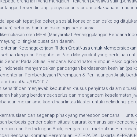
da orang lain yang mengalami tekanan peristiwa sulit (peristiwa kr
antangan tersendiri bagi penyusunan standar pelaksanaan maupun 
padai apakah tepat jika pekerja sosial, konselor, dan psikolog dit
anduan) sebatas bantuan psikologis serta sosial.
dikemukakan oleh MPBI (Masyarakat Penanggulangan Bencana Indo
yungi di tingkat pusat dan daerah.
enterian Ketenagakerjaan RI dan GreatNusa untuk Mempersiapkan T
sebuah kegiatan Pengabdian Pada Masyarakat yang bertujuan untu
 Gender Pada Situasi Bencana. Koordinator Rumpun Psikologi Sosi
logi Indonesia menyampaikan pandangan berdasarkan keahlian (psik
, Kementerian Pemberdayaan Perempuan & Perlindungan Anak, ber
men/RorenData/09/2017.
 sensitif dan menjawab kebutuhan khusus penyintas dalam situasi
ggaran hak yang berdampak serius dan mengancam keselamatan jiw
un mekanisme koordinasi lintas klaster untuk melindungi perem
a kemanusiaan dan segenap pihak yang merespon bencana — unt
an berbasis gender dalam situasi darurat kemanusiaan/bencana 
rempuan dan Perlindungan Anak, dengan turut melibatkan Himpuna
ngan Bencana, Komnas Perempuan, P2TP2A DKI Jakarta, KEPPAK P