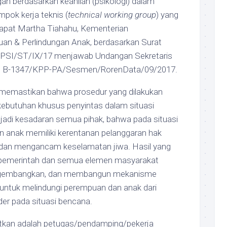
 berdasarkan keahlian (psikologi) dalam
pok kerja teknis (
technical working group
) yang
Rapat Martha Tiahahu, Kementerian
n & Perlindungan Anak, berdasarkan Surat
PSI/ST/IX/17 menjawab Undangan Sekretaris
. B-1347/KPP-PA/Sesmen/RorenData/09/2017.
 memastikan bahwa prosedur yang dilakukan
kebutuhan khusus penyintas dalam situasi
jadi kesadaran semua pihak, bahwa pada situasi
 anak memiliki kerentanan pelanggaran hak
 dan mengancam keselamatan jiwa. Hasil yang
r pemerintah dan semua elemen masyarakat
ngembangkan, dan membangun mekanisme
er untuk melindungi perempuan dan anak dari
er pada situasi bencana.
tkan adalah petugas/pendamping/pekerja