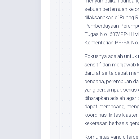
menyampaikan pandangan
sebuah pertemuan kelom
dilaksanakan di Ruang 
Pemberdayaan Perempua
Tugas No. 607/PP-HIM
Kementerian PP-PA No
Fokusnya adalah untuk
sensitif dan menjawab 
darurat serta dapat men
bencana, perempuan dan
yang berdampak serius
diharapkan adalah aga
dapat merancang, me
koordinasi lintas klast
kekerasan berbasis gend
Komunitas yang ditarge