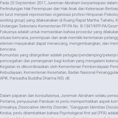
Pada 25 September 2017, Juneman Abraham berpartisipasi dalam 
Perlindungan Hak Perempuan dan Hak Anak dari Kekerasan Berbasis
ini turut menjadi representasi organisasi profesi Himpunan Psiko
working group
) yang dilaksanakan di Ruang Rapat Martha Tiahahu
Undangan Sekretaris Kementerian PP-PA No. B-1347/KPP-PA/Ses
Fokusnya adalah untuk memastikan bahwa prosedur yang dilakukan
situasi bencana, perempuan dan anak memiliki kerentanan pelan
elemen masyarakat dapat merancang, mengembangkan, dan membang
bencana.
Komunitas yang ditargetkan adalah petugas/pendamping/pekerj
pencegahan dan penanganan bagi korban yang mengalami kekeras
Kegiatan ini dikoordinasikan oleh Kementerian Pemberdayaan Pe
Kebudayaan, Kementerian Kesehatan, Badan Nasional Penanggula
APIK, Parisadha Buddha Dharma NSI, dll.
Dalam paparan dan konsultasinya, Juneman Abraham selaku perwak
Pertama, penyusunan Panduan ini perlu memperhatikan aspek komu
(misalnya,
Dissociative Identity Disorder
, “Gangguan Identitas Disosi
Kedua, perlu ditambahkan bahwa
Psychological first aid
(PFA) adala