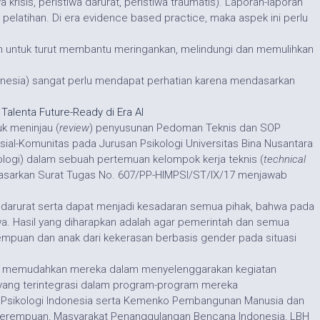
isis, peristiwa darurat, peristiwa traumatis). Laporan-laporan
pelatihan. Di era
evidence based practice
, maka aspek ini perlu
ujukan untuk turut membantu meringankan, melindungi dan memulihkan
nesia) sangat perlu mendapat perhatian karena mendasarkan
alenta Future-Ready di Era AI
k meninjau (
review
) penyusunan Pedoman Teknis dan SOP
al-Komunitas pada Jurusan Psikologi Universitas Bina Nusantara
ologi) dalam sebuah pertemuan kelompok kerja teknis (
technical
dasarkan Surat Tugas No. 607/PP-HIMPSI/ST/IX/17 menjawab
 darurat serta dapat menjadi kesadaran semua pihak, bahwa pada
a. Hasil yang diharapkan adalah agar pemerintah dan semua
puan dan anak dari kekerasan berbasis gender pada situasi
uk memudahkan mereka dalam menyelenggarakan kegiatan
yang terintegrasi dalam program-program mereka
n Psikologi Indonesia serta Kemenko Pembangunan Manusia dan
erempuan, Masyarakat Penanggulangan Bencana Indonesia, LBH