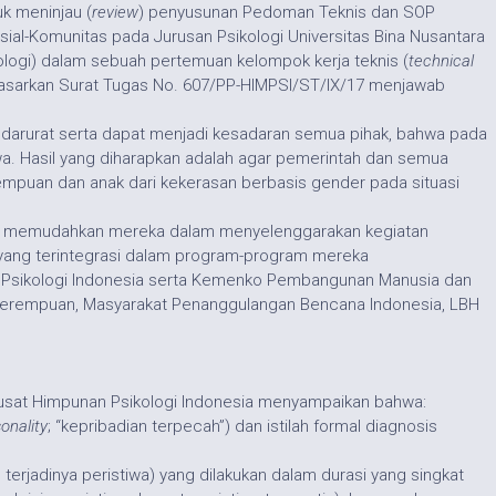
k meninjau (
review
) penyusunan Pedoman Teknis dan SOP
al-Komunitas pada Jurusan Psikologi Universitas Bina Nusantara
ologi) dalam sebuah pertemuan kelompok kerja teknis (
technical
dasarkan Surat Tugas No. 607/PP-HIMPSI/ST/IX/17 menjawab
 darurat serta dapat menjadi kesadaran semua pihak, bahwa pada
a. Hasil yang diharapkan adalah agar pemerintah dan semua
puan dan anak dari kekerasan berbasis gender pada situasi
uk memudahkan mereka dalam menyelenggarakan kegiatan
yang terintegrasi dalam program-program mereka
n Psikologi Indonesia serta Kemenko Pembangunan Manusia dan
erempuan, Masyarakat Penanggulangan Bencana Indonesia, LBH
Pusat Himpunan Psikologi Indonesia menyampaikan bahwa:
sonality
; “kepribadian terpecah”) dan istilah formal diagnosis
terjadinya peristiwa) yang dilakukan dalam durasi yang singkat