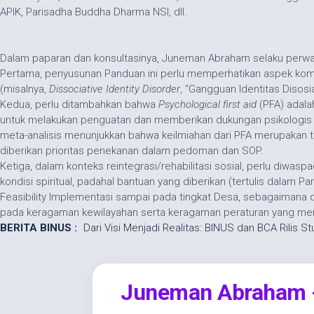
APIK, Parisadha Buddha Dharma NSI, dll.
Dalam paparan dan konsultasinya, Juneman Abraham selaku perwak
Pertama, penyusunan Panduan ini perlu memperhatikan aspek komu
(misalnya,
Dissociative Identity Disorder
, “Gangguan Identitas Disosi
Kedua, perlu ditambahkan bahwa
Psychological first aid
(PFA) adala
untuk melakukan penguatan dan memberikan dukungan psikologis kepa
meta-analisis menunjukkan bahwa keilmiahan dari PFA merupakan t
diberikan prioritas penekanan dalam pedoman dan SOP.
Ketiga, dalam konteks reintegrasi/rehabilitasi sosial, perlu diwas
kondisi spiritual, padahal bantuan yang diberikan (tertulis dalam P
Feasibility
Implementasi sampai pada tingkat Desa, sebagaimana 
pada keragaman kewilayahan serta keragaman peraturan yang mema
BERITA BINUS :
Dari Visi Menjadi Realitas: BINUS dan BCA Rilis S
Skip
to
content
Juneman Abraham - 