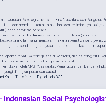
ilan Jurusan Psikologi Universitas Bina Nusantara dan Pengurus 
nikasi dan membedakan antara istilah populer (misalnya,
split per
atif”) pada penyintas bencana.
h salah satu cara
berbasis ilmiah
, respon pertama (segera setelah 
da orang lain yang mengalami tekanan peristiwa sulit (peristiwa kr
antangan tersendiri bagi penyusunan standar pelaksanaan maupun 
padai apakah tepat jika pekerja sosial, konselor, dan psikolog dit
anduan) sebatas bantuan psikologis serta sosial.
dikemukakan oleh MPBI (Masyarakat Penanggulangan Bencana Indo
yungi di tingkat pusat dan daerah.
tudi Kasus Transformasi Digital Halo BCA
Indonesian Social Psychologis