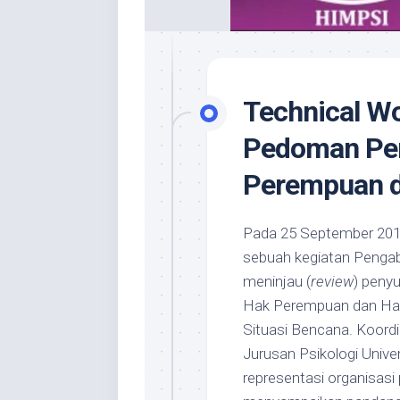
Technical W
Pedoman Per
Perempuan 
Pada 25 September 201
sebuah kegiatan Pengab
meninjau (
review
) peny
Hak Perempuan dan Hak
Situasi Bencana. Koord
Jurusan Psikologi Univer
representasi organisasi