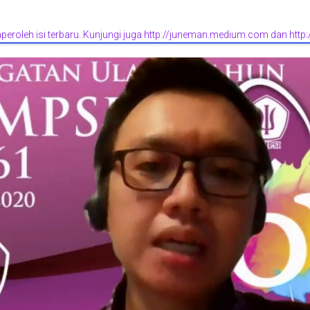
eroleh isi terbaru. Kunjungi juga http://juneman.medium.com dan http