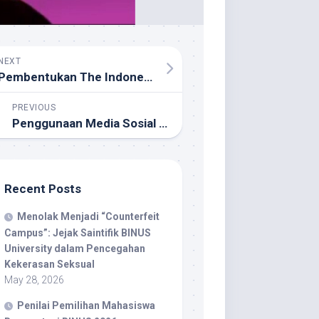
NEXT
Pembentukan The Indonesian International Association for Pattern Recognition
PREVIOUS
Penggunaan Media Sosial yang Aman dan Bertanggungjawab Pada Anak
Recent Posts
Menolak Menjadi “Counterfeit
Campus”: Jejak Saintifik BINUS
University dalam Pencegahan
Kekerasan Seksual
May 28, 2026
Penilai Pemilihan Mahasiswa