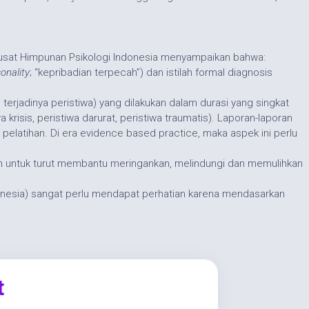
Pusat Himpunan Psikologi Indonesia menyampaikan bahwa:
sonality
; “kepribadian terpecah”) dan istilah formal diagnosis
terjadinya peristiwa) yang dilakukan dalam durasi yang singkat
isis, peristiwa darurat, peristiwa traumatis). Laporan-laporan
pelatihan. Di era
evidence based practice
, maka aspek ini perlu
ujukan untuk turut membantu meringankan, melindungi dan memulihkan
nesia) sangat perlu mendapat perhatian karena mendasarkan
t