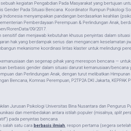
sebuah kegiatan Pengabdian Pada Masyarakat yang bertujuan untu
 Gender Pada Situasi Bencana. Koordinator Rumpun Psikologi Sosi
logi Indonesia menyampaikan pandangan berdasarkan keahlian (psik
, Kementerian Pemberdayaan Perempuan & Perlindungan Anak, ber
men/RorenData/09/2017.
 sensitif dan menjawab kebutuhan khusus penyintas dalam situasi
ggaran hak yang berdampak serius dan mengancam keselamatan jiw
un mekanisme koordinasi lintas klaster untuk melindungi perem
a kemanusiaan dan segenap pihak yang merespon bencana — unt
an berbasis gender dalam situasi darurat kemanusiaan/bencana 
rempuan dan Perlindungan Anak, dengan turut melibatkan Himpuna
ngan Bencana, Komnas Perempuan, P2TP2A DKI Jakarta, KEPPAK P
ilan Jurusan Psikologi Universitas Bina Nusantara dan Pengurus 
nikasi dan membedakan antara istilah populer (misalnya,
split per
atif”) pada penyintas bencana.
h salah satu cara
berbasis ilmiah
, respon pertama (segera setelah 