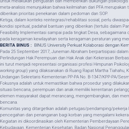
untuk melakukan penguatan dan memberikan dukungan psikologis kepa
meta-analisis menunjukkan bahwa keilmiahan dari PFA merupakan t
diberikan prioritas penekanan dalam pedoman dan SOP.
Ketiga, dalam konteks reintegrasi/rehabilitasi sosial, perlu diwas
kondisi spiritual, padahal bantuan yang diberikan (tertulis dalam P
Feasibility
Implementasi sampai pada tingkat Desa, sebagaimana 
pada keragaman kewilayahan serta keragaman peraturan yang mema
BERITA BINUS :
BINUS University Perkuat Kolaborasi dengan Kem
Pada 25 September 2017, Juneman Abraham berpartisipasi dalam 
Perlindungan Hak Perempuan dan Hak Anak dari Kekerasan Berbasis
ini turut menjadi representasi organisasi profesi Himpunan Psiko
working group
) yang dilaksanakan di Ruang Rapat Martha Tiahahu
Undangan Sekretaris Kementerian PP-PA No. B-1347/KPP-PA/Ses
Fokusnya adalah untuk memastikan bahwa prosedur yang dilakukan
situasi bencana, perempuan dan anak memiliki kerentanan pelan
elemen masyarakat dapat merancang, mengembangkan, dan membang
bencana.
Komunitas yang ditargetkan adalah petugas/pendamping/pekerj
pencegahan dan penanganan bagi korban yang mengalami kekeras
Kegiatan ini dikoordinasikan oleh Kementerian Pemberdayaan Pe
Kebudayaan, Kementerian Kesehatan, Badan Nasional Penanggula