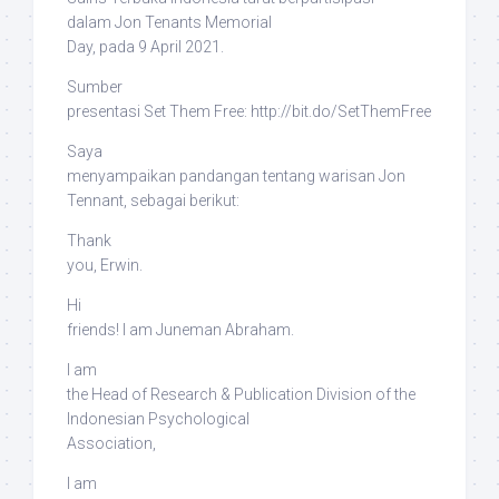
dalam
Jon Tenants Memorial
Day
, pada 9 April 2021.
Sumber
presentasi
Set Them Free
: http://bit.do/SetThemFree
Saya
menyampaikan pandangan tentang warisan Jon
Tennant, sebagai berikut:
Thank
you, Erwin.
Hi
friends! I am Juneman Abraham.
I am
the Head of Research & Publication Division of the
Indonesian Psychological
Association,
I am