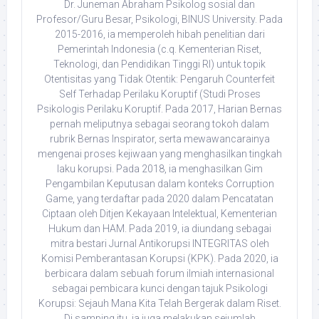
Dr. Juneman Abraham Psikolog sosial dan
Profesor/Guru Besar, Psikologi, BINUS University. Pada
2015-2016, ia memperoleh hibah penelitian dari
Pemerintah Indonesia (c.q. Kementerian Riset,
Teknologi, dan Pendidikan Tinggi RI) untuk topik
Otentisitas yang Tidak Otentik: Pengaruh Counterfeit
Self Terhadap Perilaku Koruptif (Studi Proses
Psikologis Perilaku Koruptif. Pada 2017, Harian Bernas
pernah meliputnya sebagai seorang tokoh dalam
rubrik Bernas Inspirator, serta mewawancarainya
mengenai proses kejiwaan yang menghasilkan tingkah
laku korupsi. Pada 2018, ia menghasilkan Gim
Pengambilan Keputusan dalam konteks Corruption
Game, yang terdaftar pada 2020 dalam Pencatatan
Ciptaan oleh Ditjen Kekayaan Intelektual, Kementerian
Hukum dan HAM. Pada 2019, ia diundang sebagai
mitra bestari Jurnal Antikorupsi INTEGRITAS oleh
Komisi Pemberantasan Korupsi (KPK). Pada 2020, ia
berbicara dalam sebuah forum ilmiah internasional
sebagai pembicara kunci dengan tajuk Psikologi
Korupsi: Sejauh Mana Kita Telah Bergerak dalam Riset.
Di samping itu, ia juga melakukan sejumlah