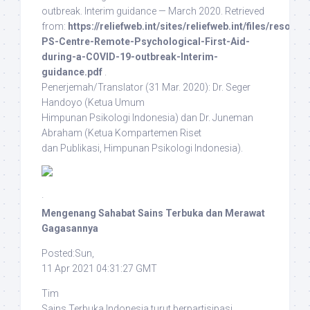
outbreak. Interim guidance — March 2020. Retrieved
from:
https://reliefweb.int/sites/reliefweb.int/files/resour
PS-Centre-Remote-Psychological-First-Aid-
during-a-COVID-19-outbreak-Interim-
guidance.pdf
.
Penerjemah/Translator
(31 Mar. 2020): Dr. Seger
Handoyo (Ketua Umum
Himpunan Psikologi Indonesia) dan Dr. Juneman
Abraham (Ketua Kompartemen Riset
dan Publikasi, Himpunan Psikologi Indonesia).
·
Mengenang Sahabat Sains Terbuka dan Merawat
Gagasannya
Posted:Sun,
11 Apr 2021 04:31:27 GMT
Tim
Sains Terbuka Indonesia turut berpartisipasi