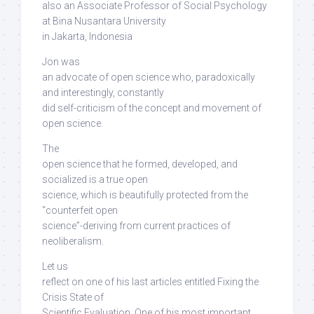
also an Associate Professor of Social Psychology
at Bina Nusantara University
in Jakarta, Indonesia
Jon was
an advocate of open science who, paradoxically
and interestingly,
constantly
did self-criticism
of the concept and movement of
open science.
The
open science that he formed, developed, and
socialized is a true open
science,
which is beautifully protected from the
“counterfeit open
science”-deriving from current practices of
neoliberalism
.
Let us
reflect on one of his last articles entitled Fixing the
Crisis State of
Scientific Evaluation. One of his most important