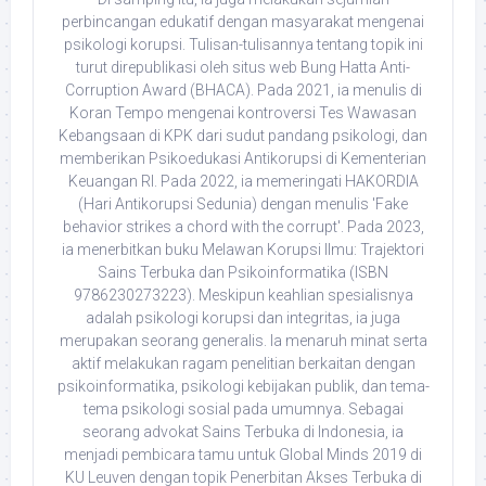
perbincangan edukatif dengan masyarakat mengenai
psikologi korupsi. Tulisan-tulisannya tentang topik ini
turut direpublikasi oleh situs web Bung Hatta Anti-
Corruption Award (BHACA). Pada 2021, ia menulis di
Koran Tempo mengenai kontroversi Tes Wawasan
Kebangsaan di KPK dari sudut pandang psikologi, dan
memberikan Psikoedukasi Antikorupsi di Kementerian
Keuangan RI. Pada 2022, ia memeringati HAKORDIA
(Hari Antikorupsi Sedunia) dengan menulis 'Fake
behavior strikes a chord with the corrupt'. Pada 2023,
ia menerbitkan buku Melawan Korupsi Ilmu: Trajektori
Sains Terbuka dan Psikoinformatika (ISBN
9786230273223). Meskipun keahlian spesialisnya
adalah psikologi korupsi dan integritas, ia juga
merupakan seorang generalis. Ia menaruh minat serta
aktif melakukan ragam penelitian berkaitan dengan
psikoinformatika, psikologi kebijakan publik, dan tema-
tema psikologi sosial pada umumnya. Sebagai
seorang advokat Sains Terbuka di Indonesia, ia
menjadi pembicara tamu untuk Global Minds 2019 di
KU Leuven dengan topik Penerbitan Akses Terbuka di