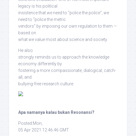
legacy is his political
insistence that we need to “police the police”, we
need to “police the metric
vendors”
by imposing our own regulation to them —
based on
what we value most about science and society
.
He also
strongly reminds us
to approach the knowledge
economy differently
by
fostering a more
compassionate, dialogical, catch-
all, and
bullying-free research culture
.
·
Apa namanya kalau bukan Resonansi?
Posted:Mon,
05 Apr 2021 12:46:46 GMT