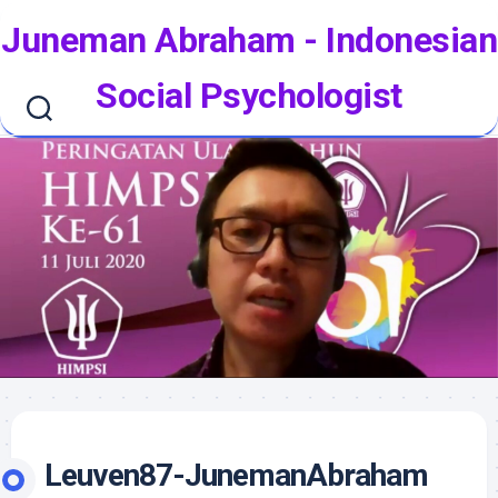
Skip
Juneman Abraham - Indonesian
to
content
Social Psychologist
Leuven87-JunemanAbraham