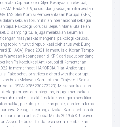
atatan Ciptaan oleh Ditjen Kekayaan Intelektual,
HAM. Pada 2019, ia diundang sebagai mitra bestari
TEGRITAS oleh Komisi Pemberantasan Korupsi (KPK).
ra dalam sebuah forum ilmiah internasional sebagai
n tajuk Psikologi Korupsi: Sejauh Mana Kita Telah
et. Di samping itu, ia juga melakukan sejumlah
f dengan masyarakat mengenai psikologi korupsi.
ang topik ini turut direpublikasi oleh situs web Bung
ward (BHACA). Pada 2021, ia menulis di Koran Tempo
Tes Wawasan Kebangsaan di KPK dari sudut pandang
erikan Psikoedukasi Antikorupsi di Kementerian
022, ia memeringati HAKORDIA (Hari Antikorupsi
s 'Fake behavior strikes a chord with the corrupt'.
itkan buku Melawan Korupsi Ilmu: Trajektori Sains
ormatika (ISBN 9786230273223). Meskipun keahlian
sikologi korupsi dan integritas, ia juga merupakan
enaruh minat serta aktif melakukan ragam penelitian
formatika, psikologi kebijakan publik, dan tema-tema
umumnya. Sebagai seorang advokat Sains Terbuka di
pembicara tamu untuk Global Minds 2019 di KU Leuven
tan Akses Terbuka di Indonesia serta memberikan