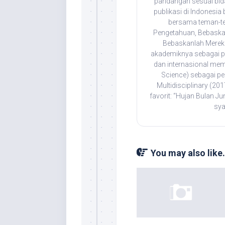
pandangan sesuai bida
publikasi di Indonesia
bersama teman-t
Pengetahuan, Bebaska
Bebaskanlah Mereka
akademiknya sebagai pen
dan internasional mem
Science) sebagai pe
Multidisciplinary (201
favorit: “Hujan Bulan J
sya
You may also like.