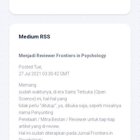
Medium RSS
·
Menjadi Reviewer Frontiers in Psychology
Posted:Tue,
27 Jul 2021 03:30:42 GMT
Memang
sudah waktunya, di era Sains Terbuka (
Open
Science
) ini, hal-hal yang
tidak perlu “ditutup”, ya, dibuka saja, seperti misalnya
nama Penyunting
Penelaah / Mitra Bestari / Reviewer untuk tiap-tiap
artikel yang di-
review
.
Hal ini sudah diterapkan pada Jurnal
Frontiers in
Psychology
.