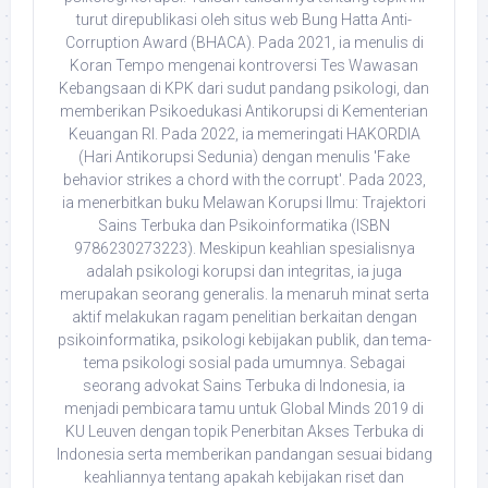
turut direpublikasi oleh situs web Bung Hatta Anti-
Corruption Award (BHACA). Pada 2021, ia menulis di
Koran Tempo mengenai kontroversi Tes Wawasan
Kebangsaan di KPK dari sudut pandang psikologi, dan
memberikan Psikoedukasi Antikorupsi di Kementerian
Keuangan RI. Pada 2022, ia memeringati HAKORDIA
(Hari Antikorupsi Sedunia) dengan menulis 'Fake
behavior strikes a chord with the corrupt'. Pada 2023,
ia menerbitkan buku Melawan Korupsi Ilmu: Trajektori
Sains Terbuka dan Psikoinformatika (ISBN
9786230273223). Meskipun keahlian spesialisnya
adalah psikologi korupsi dan integritas, ia juga
merupakan seorang generalis. Ia menaruh minat serta
aktif melakukan ragam penelitian berkaitan dengan
psikoinformatika, psikologi kebijakan publik, dan tema-
tema psikologi sosial pada umumnya. Sebagai
seorang advokat Sains Terbuka di Indonesia, ia
menjadi pembicara tamu untuk Global Minds 2019 di
KU Leuven dengan topik Penerbitan Akses Terbuka di
Indonesia serta memberikan pandangan sesuai bidang
keahliannya tentang apakah kebijakan riset dan