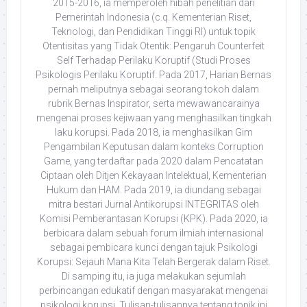
2015-2016, ia memperoleh hibah penelitian dari
Pemerintah Indonesia (c.q. Kementerian Riset,
Teknologi, dan Pendidikan Tinggi RI) untuk topik
Otentisitas yang Tidak Otentik: Pengaruh Counterfeit
Self Terhadap Perilaku Koruptif (Studi Proses
Psikologis Perilaku Koruptif. Pada 2017, Harian Bernas
pernah meliputnya sebagai seorang tokoh dalam
rubrik Bernas Inspirator, serta mewawancarainya
mengenai proses kejiwaan yang menghasilkan tingkah
laku korupsi. Pada 2018, ia menghasilkan Gim
Pengambilan Keputusan dalam konteks Corruption
Game, yang terdaftar pada 2020 dalam Pencatatan
Ciptaan oleh Ditjen Kekayaan Intelektual, Kementerian
Hukum dan HAM. Pada 2019, ia diundang sebagai
mitra bestari Jurnal Antikorupsi INTEGRITAS oleh
Komisi Pemberantasan Korupsi (KPK). Pada 2020, ia
berbicara dalam sebuah forum ilmiah internasional
sebagai pembicara kunci dengan tajuk Psikologi
Korupsi: Sejauh Mana Kita Telah Bergerak dalam Riset.
Di samping itu, ia juga melakukan sejumlah
perbincangan edukatif dengan masyarakat mengenai
psikologi korupsi. Tulisan-tulisannya tentang topik ini