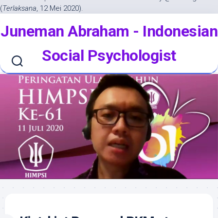
(
Terlaksana
, 12 Mei 2020)
.
Skip
Juneman Abraham - Indonesian
to
content
Social Psychologist