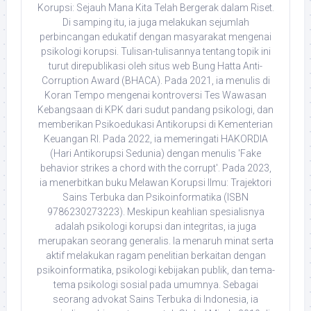
Korupsi: Sejauh Mana Kita Telah Bergerak dalam Riset.
Di samping itu, ia juga melakukan sejumlah
perbincangan edukatif dengan masyarakat mengenai
psikologi korupsi. Tulisan-tulisannya tentang topik ini
turut direpublikasi oleh situs web Bung Hatta Anti-
Corruption Award (BHACA). Pada 2021, ia menulis di
Koran Tempo mengenai kontroversi Tes Wawasan
Kebangsaan di KPK dari sudut pandang psikologi, dan
memberikan Psikoedukasi Antikorupsi di Kementerian
Keuangan RI. Pada 2022, ia memeringati HAKORDIA
(Hari Antikorupsi Sedunia) dengan menulis 'Fake
behavior strikes a chord with the corrupt'. Pada 2023,
ia menerbitkan buku Melawan Korupsi Ilmu: Trajektori
Sains Terbuka dan Psikoinformatika (ISBN
9786230273223). Meskipun keahlian spesialisnya
adalah psikologi korupsi dan integritas, ia juga
merupakan seorang generalis. Ia menaruh minat serta
aktif melakukan ragam penelitian berkaitan dengan
psikoinformatika, psikologi kebijakan publik, dan tema-
tema psikologi sosial pada umumnya. Sebagai
seorang advokat Sains Terbuka di Indonesia, ia