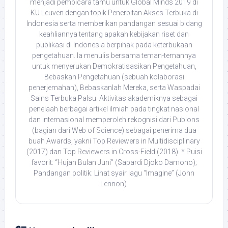
menjadi pembicara tamu untuk Global Minds 2019 di
KU Leuven dengan topik Penerbitan Akses Terbuka di
Indonesia serta memberikan pandangan sesuai bidang
keahliannya tentang apakah kebijakan riset dan
publikasi di Indonesia berpihak pada keterbukaan
pengetahuan. Ia menulis bersama teman-temannya
untuk menyerukan Demokratisasikan Pengetahuan,
Bebaskan Pengetahuan (sebuah kolaborasi
penerjemahan), Bebaskanlah Mereka, serta Waspadai
Sains Terbuka Palsu. Aktivitas akademiknya sebagai
penelaah berbagai artikel ilmiah pada tingkat nasional
dan internasional memperoleh rekognisi dari Publons
(bagian dari Web of Science) sebagai penerima dua
buah Awards, yakni Top Reviewers in Multidisciplinary
(2017) dan Top Reviewers in Cross-Field (2018). * Puisi
favorit: “Hujan Bulan Juni” (Sapardi Djoko Damono);
Pandangan politik: Lihat syair lagu “Imagine” (John
Lennon).