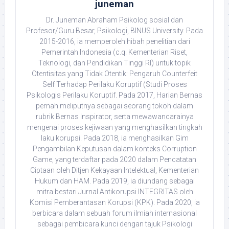
juneman
Dr. Juneman Abraham Psikolog sosial dan
Profesor/Guru Besar, Psikologi, BINUS University. Pada
2015-2016, ia memperoleh hibah penelitian dari
Pemerintah Indonesia (c.q. Kementerian Riset,
Teknologi, dan Pendidikan Tinggi RI) untuk topik
Otentisitas yang Tidak Otentik: Pengaruh Counterfeit
Self Terhadap Perilaku Koruptif (Studi Proses
Psikologis Perilaku Koruptif. Pada 2017, Harian Bernas
pernah meliputnya sebagai seorang tokoh dalam
rubrik Bernas Inspirator, serta mewawancarainya
mengenai proses kejiwaan yang menghasilkan tingkah
laku korupsi. Pada 2018, ia menghasilkan Gim
Pengambilan Keputusan dalam konteks Corruption
Game, yang terdaftar pada 2020 dalam Pencatatan
Ciptaan oleh Ditjen Kekayaan Intelektual, Kementerian
Hukum dan HAM. Pada 2019, ia diundang sebagai
mitra bestari Jurnal Antikorupsi INTEGRITAS oleh
Komisi Pemberantasan Korupsi (KPK). Pada 2020, ia
berbicara dalam sebuah forum ilmiah internasional
sebagai pembicara kunci dengan tajuk Psikologi