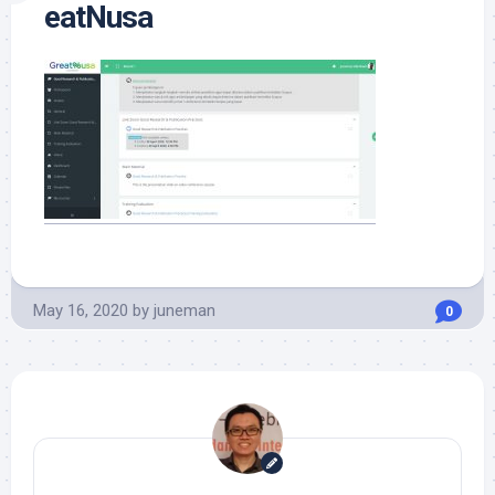
eatNusa
May 16, 2020
by
juneman
0