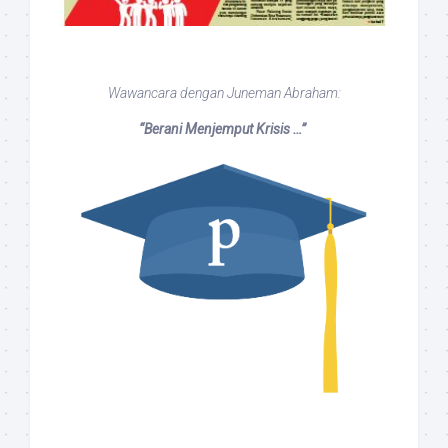
Wawancara dengan Juneman Abraham:
“Berani Menjemput Krisis …”