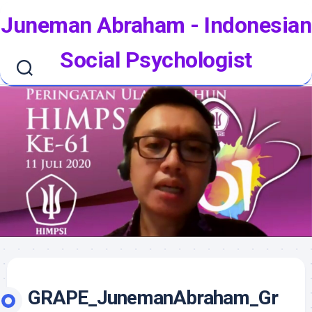
Skip
Juneman Abraham - Indonesian
to
content
Social Psychologist
GRAPE_JunemanAbraham_Gr