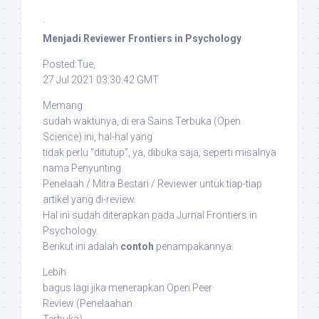
·
Menjadi Reviewer Frontiers in Psychology
Posted:Tue,
27 Jul 2021 03:30:42 GMT
Memang
sudah waktunya, di era Sains Terbuka (
Open
Science
) ini, hal-hal yang
tidak perlu “ditutup”, ya, dibuka saja, seperti misalnya
nama Penyunting
Penelaah / Mitra Bestari / Reviewer untuk tiap-tiap
artikel yang di-
review
.
Hal ini sudah diterapkan pada Jurnal
Frontiers in
Psychology
.
Berikut ini adalah
contoh
penampakannya:
Lebih
bagus lagi jika menerapkan
Open Peer
Review
(Penelaahan
Terbuka).