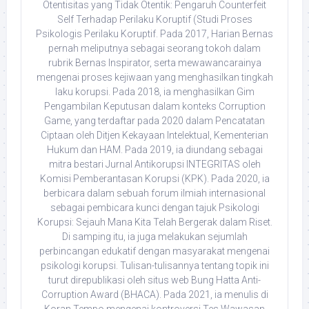
Otentisitas yang Tidak Otentik: Pengaruh Counterfeit
Self Terhadap Perilaku Koruptif (Studi Proses
Psikologis Perilaku Koruptif. Pada 2017, Harian Bernas
pernah meliputnya sebagai seorang tokoh dalam
rubrik Bernas Inspirator, serta mewawancarainya
mengenai proses kejiwaan yang menghasilkan tingkah
laku korupsi. Pada 2018, ia menghasilkan Gim
Pengambilan Keputusan dalam konteks Corruption
Game, yang terdaftar pada 2020 dalam Pencatatan
Ciptaan oleh Ditjen Kekayaan Intelektual, Kementerian
Hukum dan HAM. Pada 2019, ia diundang sebagai
mitra bestari Jurnal Antikorupsi INTEGRITAS oleh
Komisi Pemberantasan Korupsi (KPK). Pada 2020, ia
berbicara dalam sebuah forum ilmiah internasional
sebagai pembicara kunci dengan tajuk Psikologi
Korupsi: Sejauh Mana Kita Telah Bergerak dalam Riset.
Di samping itu, ia juga melakukan sejumlah
perbincangan edukatif dengan masyarakat mengenai
psikologi korupsi. Tulisan-tulisannya tentang topik ini
turut direpublikasi oleh situs web Bung Hatta Anti-
Corruption Award (BHACA). Pada 2021, ia menulis di
Koran Tempo mengenai kontroversi Tes Wawasan