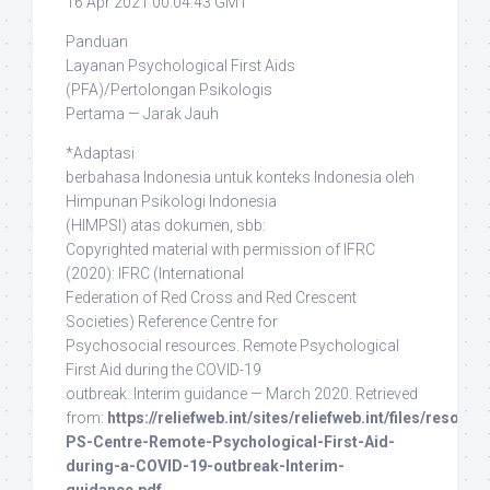
16 Apr 2021 00:04:43 GMT
Panduan
Layanan Psychological First Aids
(PFA)/Pertolongan Psikologis
Pertama — Jarak Jauh
*Adaptasi
berbahasa Indonesia untuk konteks Indonesia oleh
Himpunan Psikologi Indonesia
(HIMPSI) atas dokumen, sbb:
Copyrighted material with permission of IFRC
(2020)
: IFRC (International
Federation of Red Cross and Red Crescent
Societies) Reference Centre for
Psychosocial resources. Remote Psychological
First Aid during the COVID-19
outbreak. Interim guidance — March 2020. Retrieved
from:
https://reliefweb.int/sites/reliefweb.int/files/resour
PS-Centre-Remote-Psychological-First-Aid-
during-a-COVID-19-outbreak-Interim-
guidance.pdf
.