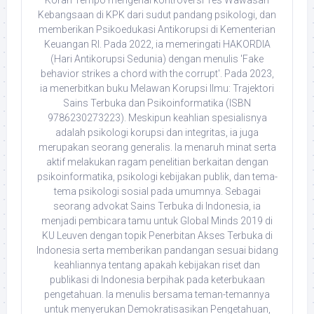
Kebangsaan di KPK dari sudut pandang psikologi, dan
memberikan Psikoedukasi Antikorupsi di Kementerian
Keuangan RI. Pada 2022, ia memeringati HAKORDIA
(Hari Antikorupsi Sedunia) dengan menulis 'Fake
behavior strikes a chord with the corrupt'. Pada 2023,
ia menerbitkan buku Melawan Korupsi Ilmu: Trajektori
Sains Terbuka dan Psikoinformatika (ISBN
9786230273223). Meskipun keahlian spesialisnya
adalah psikologi korupsi dan integritas, ia juga
merupakan seorang generalis. Ia menaruh minat serta
aktif melakukan ragam penelitian berkaitan dengan
psikoinformatika, psikologi kebijakan publik, dan tema-
tema psikologi sosial pada umumnya. Sebagai
seorang advokat Sains Terbuka di Indonesia, ia
menjadi pembicara tamu untuk Global Minds 2019 di
KU Leuven dengan topik Penerbitan Akses Terbuka di
Indonesia serta memberikan pandangan sesuai bidang
keahliannya tentang apakah kebijakan riset dan
publikasi di Indonesia berpihak pada keterbukaan
pengetahuan. Ia menulis bersama teman-temannya
untuk menyerukan Demokratisasikan Pengetahuan,