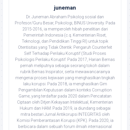
juneman
Dr. Juneman Abraham Psikolog sosial dan
Profesor/Guru Besar, Psikologi, BINUS University. Pada
2015-2016, ia memperoleh hibah penelitian dari
Pemerintah Indonesia (c.q. Kementerian Riset,
Teknologi, dan Pendidikan Tinggi RI) untuk topik
Otentisitas yang Tidak Otentik: Pengaruh Counterfeit
Self Terhadap Perilaku Koruptif (Studi Proses
Psikologis Perilaku Koruptif. Pada 2017, Harian Bernas
pernah meliputnya sebagai seorang tokoh dalam
rubrik Bernas Inspirator, serta mewawancarainya
mengenai proses kejiwaan yang menghasilkan tingkah
laku korupsi. Pada 2018, ia menghasilkan Gim
Pengambilan Keputusan dalam konteks Corruption
Game, yang terdaftar pada 2020 dalam Pencatatan
Ciptaan oleh Ditjen Kekayaan Intelektual, Kementerian
Hukum dan HAM. Pada 2019, ia diundang sebagai
mitra bestari Jurnal Antikorupsi INTEGRITAS oleh
Komisi Pemberantasan Korupsi (KPK). Pada 2020, ia
berbicara dalam sebuah forum ilmiah internasional