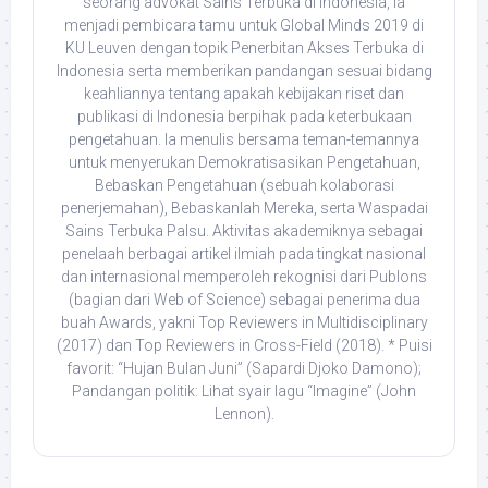
seorang advokat Sains Terbuka di Indonesia, ia
menjadi pembicara tamu untuk Global Minds 2019 di
KU Leuven dengan topik Penerbitan Akses Terbuka di
Indonesia serta memberikan pandangan sesuai bidang
keahliannya tentang apakah kebijakan riset dan
publikasi di Indonesia berpihak pada keterbukaan
pengetahuan. Ia menulis bersama teman-temannya
untuk menyerukan Demokratisasikan Pengetahuan,
Bebaskan Pengetahuan (sebuah kolaborasi
penerjemahan), Bebaskanlah Mereka, serta Waspadai
Sains Terbuka Palsu. Aktivitas akademiknya sebagai
penelaah berbagai artikel ilmiah pada tingkat nasional
dan internasional memperoleh rekognisi dari Publons
(bagian dari Web of Science) sebagai penerima dua
buah Awards, yakni Top Reviewers in Multidisciplinary
(2017) dan Top Reviewers in Cross-Field (2018). * Puisi
favorit: “Hujan Bulan Juni” (Sapardi Djoko Damono);
Pandangan politik: Lihat syair lagu “Imagine” (John
Lennon).