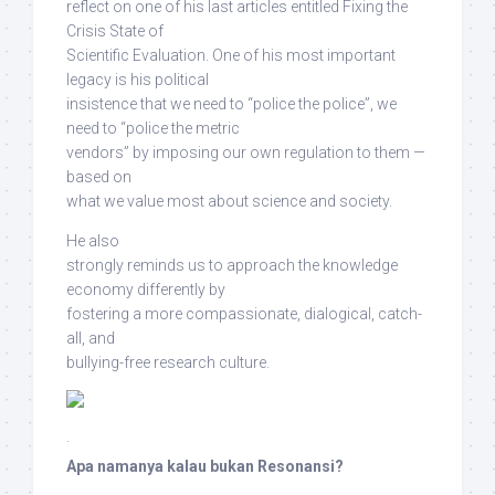
reflect on one of his last articles entitled Fixing the
Crisis State of
Scientific Evaluation. One of his most important
legacy is his political
insistence that we need to “police the police”, we
need to “police the metric
vendors”
by imposing our own regulation to them —
based on
what we value most about science and society
.
He also
strongly reminds us
to approach the knowledge
economy differently
by
fostering a more
compassionate, dialogical, catch-
all, and
bullying-free research culture
.
·
Apa namanya kalau bukan Resonansi?