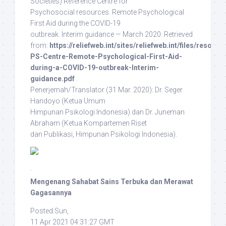
Societies) Reference Centre for
Psychosocial resources. Remote Psychological
First Aid during the COVID-19
outbreak. Interim guidance — March 2020. Retrieved
from:
https://reliefweb.int/sites/reliefweb.int/files/resour
PS-Centre-Remote-Psychological-First-Aid-
during-a-COVID-19-outbreak-Interim-
guidance.pdf
.
Penerjemah/Translator
(31 Mar. 2020): Dr. Seger
Handoyo (Ketua Umum
Himpunan Psikologi Indonesia) dan Dr. Juneman
Abraham (Ketua Kompartemen Riset
dan Publikasi, Himpunan Psikologi Indonesia).
·
Mengenang Sahabat Sains Terbuka dan Merawat
Gagasannya
Posted:Sun,
11 Apr 2021 04:31:27 GMT