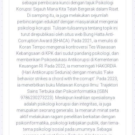
sebagai pembicara kunci dengan tajuk Psikologi
Korupsi: Sejauh Mana Kita Telah Bergerak dalam Riset.
Di samping itu, ia juga melakukan sejumlah
perbincangan edukatif dengan masyarakat mengenai
psikologi korupsi. Tulisan-tulisannya tentang topik ini
turut direpublikasi oleh situs web Bung Hatta Anti-
Corruption Award (BHACA). Pada 2021, ia menulis di
Koran Tempo mengenai kontroversi Tes Wawasan
Kebangsaan di KPK dari sudut pandang psikologi, dan
memberikan Psikoedukasi Antikorupsi di Kementerian
Keuangan RI. Pada 2022, ia memeringati HAKORDIA
(Hari Antikorupsi Sedunia) dengan menulis 'Fake
behavior strikes a chord with the corrupt'. Pada 2023,
ia menerbitkan buku Melawan Korupsi Ilmu: Trajektori
Sains Terbuka dan Psikoinformatika (ISBN
9786230273223). Meskipun keahlian spesialisnya
adalah psikologi korupsi dan integritas, ia juga
merupakan seorang generalis. Ia menaruh minat serta
aktif melakukan ragam penelitian berkaitan dengan
psikoinformatika, psikologi kebijakan publik, dan tema-
tema psikologi sosial pada umumnya. Sebagai