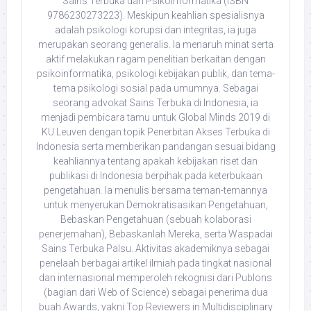
Sains Terbuka dan Psikoinformatika (ISBN
9786230273223). Meskipun keahlian spesialisnya
adalah psikologi korupsi dan integritas, ia juga
merupakan seorang generalis. Ia menaruh minat serta
aktif melakukan ragam penelitian berkaitan dengan
psikoinformatika, psikologi kebijakan publik, dan tema-
tema psikologi sosial pada umumnya. Sebagai
seorang advokat Sains Terbuka di Indonesia, ia
menjadi pembicara tamu untuk Global Minds 2019 di
KU Leuven dengan topik Penerbitan Akses Terbuka di
Indonesia serta memberikan pandangan sesuai bidang
keahliannya tentang apakah kebijakan riset dan
publikasi di Indonesia berpihak pada keterbukaan
pengetahuan. Ia menulis bersama teman-temannya
untuk menyerukan Demokratisasikan Pengetahuan,
Bebaskan Pengetahuan (sebuah kolaborasi
penerjemahan), Bebaskanlah Mereka, serta Waspadai
Sains Terbuka Palsu. Aktivitas akademiknya sebagai
penelaah berbagai artikel ilmiah pada tingkat nasional
dan internasional memperoleh rekognisi dari Publons
(bagian dari Web of Science) sebagai penerima dua
buah Awards, yakni Top Reviewers in Multidisciplinary