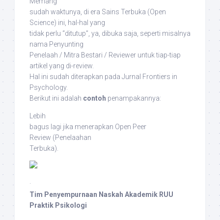
Memang
sudah waktunya, di era Sains Terbuka (
Open
Science
) ini, hal-hal yang
tidak perlu “ditutup”, ya, dibuka saja, seperti misalnya
nama Penyunting
Penelaah / Mitra Bestari / Reviewer untuk tiap-tiap
artikel yang di-
review
.
Hal ini sudah diterapkan pada Jurnal
Frontiers in
Psychology
.
Berikut ini adalah
contoh
penampakannya:
Lebih
bagus lagi jika menerapkan
Open Peer
Review
(Penelaahan
Terbuka).
·
Tim Penyempurnaan Naskah Akademik RUU
Praktik Psikologi