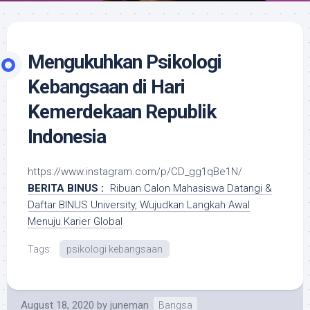
Mengukuhkan Psikologi
Kebangsaan di Hari
Kemerdekaan Republik
Indonesia
https://www.instagram.com/p/CD_gg1qBe1N/
BERITA BINUS :
Ribuan Calon Mahasiswa Datangi &
Daftar BINUS University, Wujudkan Langkah Awal
Menuju Karier Global
Tags:
psikologi kebangsaan
August 18, 2020
by
juneman
Bangsa