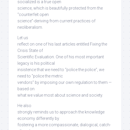
socialized is a true open
science,
which is beautifully protected from the
“counterfeit open
science”-deriving from current practices of
neoliberalism
.
Let us
reflect on one of his last articles entitled Fixing the
Crisis State of
Scientific Evaluation. One of his most important
legacy is his political
insistence that we need to “police the police”, we
need to “police the metric
vendors”
by imposing our own regulation to them —
based on
what we value most about science and society
.
He also
strongly reminds us
to approach the knowledge
economy differently
by
fostering a more
compassionate, dialogical, catch-