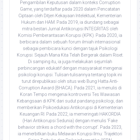
Pengambilan Keputusan dalam konteks Corruption
Game, yang terdaftar pada 2020 dalam Pencatatan
Ciptaan oleh Ditjen Kekayaan Intelektual, Kementerian
Hukum dan HAM. Pada 2019, ia diundang sebagai
mitra bestari Jurnal Antikorupsi INTEGRITAS oleh
Komisi Pemberantasan Korupsi (KPK). Pada 2020, ia
berbicara dalam sebuah forum ilmiah internasional
sebagai pembicara kunci dengan tajuk Psikologi
Korupsi: Sejauh Mana Kita Telah Bergerak dalam Riset.
Di samping itu, ia juga melakukan sejumlah
perbincangan edukatif dengan masyarakat mengenai
psikologi korupsi. Tulisan-tulisannya tentang topik ini
turut direpublikasi oleh situs web Bung Hatta Anti-
Corruption Award (BHACA). Pada 2021, ia menulis di
Koran Tempo mengenai kontroversi Tes Wawasan
Kebangsaan di KPK dari sudut pandang psikologi, dan
memberikan Psikoedukasi Antikorupsi di Kementerian
Keuangan RI. Pada 2022, ia memeringati HAKORDIA
(Hari Antikorupsi Sedunia) dengan menulis 'Fake
behavior strikes a chord with the corrupt'. Pada 2023,
ia menerbitkan buku Melawan Korupsi Ilmu: Trajektori