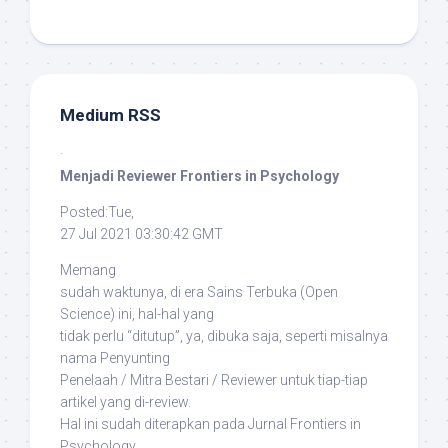
Medium RSS
·
Menjadi Reviewer Frontiers in Psychology
Posted:Tue,
27 Jul 2021 03:30:42 GMT
Memang
sudah waktunya, di era Sains Terbuka (
Open
Science
) ini, hal-hal yang
tidak perlu “ditutup”, ya, dibuka saja, seperti misalnya
nama Penyunting
Penelaah / Mitra Bestari / Reviewer untuk tiap-tiap
artikel yang di-
review
.
Hal ini sudah diterapkan pada Jurnal
Frontiers in
Psychology
.