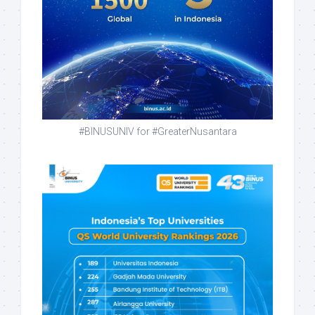
#BINUSUNIV for #GreaterNusantara