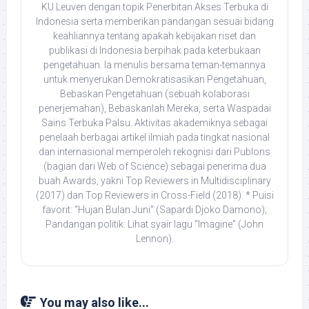
KU Leuven dengan topik Penerbitan Akses Terbuka di
Indonesia serta memberikan pandangan sesuai bidang
keahliannya tentang apakah kebijakan riset dan
publikasi di Indonesia berpihak pada keterbukaan
pengetahuan. Ia menulis bersama teman-temannya
untuk menyerukan Demokratisasikan Pengetahuan,
Bebaskan Pengetahuan (sebuah kolaborasi
penerjemahan), Bebaskanlah Mereka, serta Waspadai
Sains Terbuka Palsu. Aktivitas akademiknya sebagai
penelaah berbagai artikel ilmiah pada tingkat nasional
dan internasional memperoleh rekognisi dari Publons
(bagian dari Web of Science) sebagai penerima dua
buah Awards, yakni Top Reviewers in Multidisciplinary
(2017) dan Top Reviewers in Cross-Field (2018). * Puisi
favorit: “Hujan Bulan Juni” (Sapardi Djoko Damono);
Pandangan politik: Lihat syair lagu “Imagine” (John
Lennon).
You may also like...