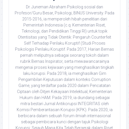
Dr. Juneman Abraham Psikolog sosial dan
Profesor/Guru Besar, Psikologi, BINUS University. Pada
2015-2016, ia memperoleh hibah penelitian dari
Pemerintah Indonesia (c.q. Kementerian Riset,
Teknologi, dan Pendidikan Tinggi RI) untuk topik
Otentisitas yang Tidak Otentik: Pengaruh Counterfeit
Self Terhadap Perilaku Koruptif (Studi Proses
Psikologis Perilaku Koruptif. Pada 2017, Harian Bernas
pernah meliputnya sebagai seorang tokoh dalam
rubrik Bernas Inspirator, serta mewawancarainya
mengenai proses kejiwaan yang menghasilkan tingkah
laku korupsi. Pada 2018, ia menghasilkan Gim
Pengambilan Keputusan dalam konteks Corruption
Game, yang terdaftar pada 2020 dalam Pencatatan
Ciptaan oleh Ditjen Kekayaan Intelektual, Kementerian
Hukum dan HAM. Pada 2019, ia diundang sebagai
mitra bestari Jurnal Antikorupsi INTEGRITAS oleh
Komisi Pemberantasan Korupsi (KPK). Pada 2020, ia
berbicara dalam sebuah forum ilmiah internasional
sebagai pembicara kunci dengan tajuk Psikologi
Korupsi: Sejauh Mana Kita Telah Bergerak dalam Riset.