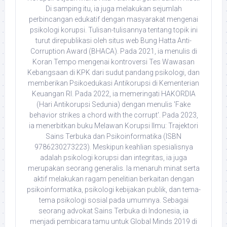
Di samping itu, ia juga melakukan sejumlah
perbincangan edukatif dengan masyarakat mengenai
psikologi korupsi. Tulisan-tulisannya tentang topik ini
turut direpublikasi oleh situs web Bung Hatta Anti-
Corruption Award (BHACA). Pada 2021, ia menulis di
Koran Tempo mengenai kontroversi Tes Wawasan
Kebangsaan di KPK dari sudut pandang psikologi, dan
memberikan Psikoedukasi Antikorupsi di Kementerian
Keuangan RI. Pada 2022, ia memeringati HAKORDIA
(Hari Antikorupsi Sedunia) dengan menulis 'Fake
behavior strikes a chord with the corrupt'. Pada 2023,
ia menerbitkan buku Melawan Korupsi Ilmu: Trajektori
Sains Terbuka dan Psikoinformatika (ISBN
9786230273223). Meskipun keahlian spesialisnya
adalah psikologi korupsi dan integritas, ia juga
merupakan seorang generalis. Ia menaruh minat serta
aktif melakukan ragam penelitian berkaitan dengan
psikoinformatika, psikologi kebijakan publik, dan tema-
tema psikologi sosial pada umumnya. Sebagai
seorang advokat Sains Terbuka di Indonesia, ia
menjadi pembicara tamu untuk Global Minds 2019 di