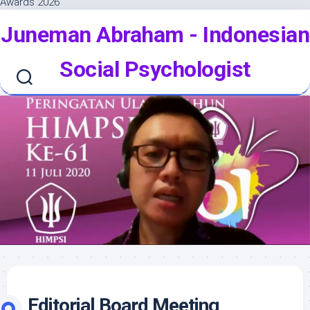
Awards 2026
Skip
Juneman Abraham - Indonesian
to
content
Social Psychologist
Editorial Board Meeting,