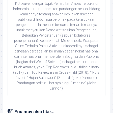
KU Leuven dengan topik Penerbitan Akses Terbuka di
Indonesia serta memberikan pandangan sesuai bidang
keahliannya tentang apakah kebijakan riset dan
publikasi di Indonesia berpihak pada keterbukaan
pengetahuan. Ia menulis bersama teman-temannya
untuk menyerukan Demokratisasikan Pengetahuan,
Bebaskan Pengetahuan (sebuah kolaborasi
penerjemahan), Bebaskanlah Mereka, serta Waspadai
Sains Terbuka Palsu. Aktivitas akademiknya sebagai
penelaah berbagai artikel ilmiah pada tingkat nasional
dan internasional memperoleh rekognisi dari Publons
(bagian dari Web of Science) sebagai penerima dua
buah Awards, yakni Top Reviewers in Multidisciplinary
(2017) dan Top Reviewers in Cross-Field (2018). * Puisi
favorit: “Hujan Bulan Juni” (Sapardi Djoko Damono);
Pandangan politik: Lihat syair lagu “Imagine” (John
Lennon).
You may also like...