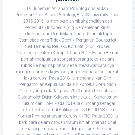
Dr. Juneman Abraham Psikolog sosial dan
Profesor/Guru Besar, Psikologi, BINUS University. Pada
2015-2016, ia memperoleh hibah penelitian dari
Pemerintah Indonesia (c.q. Kementerian Riset,
Teknologi, dan Pendidikan Tinggi RI) untuk topik
Otentisitas yang Tidak Otentik: Pengaruh Counterfeit
Self Terhadap Perilaku Koruptif (Studi Proses
Psikologis Perilaku Koruptif. Pada 2017, Harian Bernas
pernah meliputnya sebagai seorang tokoh dalam
rubrik Bernas Inspirator, serta mewawancarainya
mengenai proses kejiwaan yang menghasilkan tingkah
laku korupsi. Pada 2018, ia menghasilkan Gim
Pengambilan Keputusan dalam konteks Corruption
Game, yang terdaftar pada 2020 dalam Pencatatan
Ciptaan oleh Ditjen Kekayaan Intelektual, Kementerian
Hukum dan HAM. Pada 2019, ia diundang sebagai
mitra bestari Jurnal Antikorupsi INTEGRITAS oleh
Komisi Pemberantasan Korupsi (KPK). Pada 2020, ia
berbicara dalam sebuah forum ilmiah internasional
sebagai pembicara kunci dengan tajuk Psikologi