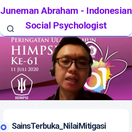
Skip
Juneman Abraham - Indonesian
to
content
Social Psychologist
SainsTerbuka_NilaiMitigasi