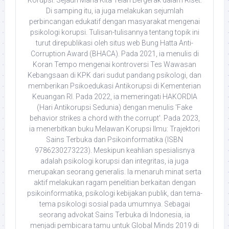
Korupsi: Sejauh Mana Kita Telah Bergerak dalam Riset.
Di samping itu, ia juga melakukan sejumlah
perbincangan edukatif dengan masyarakat mengenai
psikologi korupsi. Tulisan-tulisannya tentang topik ini
turut direpublikasi oleh situs web Bung Hatta Anti-
Corruption Award (BHACA). Pada 2021, ia menulis di
Koran Tempo mengenai kontroversi Tes Wawasan
Kebangsaan di KPK dari sudut pandang psikologi, dan
memberikan Psikoedukasi Antikorupsi di Kementerian
Keuangan RI. Pada 2022, ia memeringati HAKORDIA
(Hari Antikorupsi Sedunia) dengan menulis 'Fake
behavior strikes a chord with the corrupt'. Pada 2023,
ia menerbitkan buku Melawan Korupsi Ilmu: Trajektori
Sains Terbuka dan Psikoinformatika (ISBN
9786230273223). Meskipun keahlian spesialisnya
adalah psikologi korupsi dan integritas, ia juga
merupakan seorang generalis. Ia menaruh minat serta
aktif melakukan ragam penelitian berkaitan dengan
psikoinformatika, psikologi kebijakan publik, dan tema-
tema psikologi sosial pada umumnya. Sebagai
seorang advokat Sains Terbuka di Indonesia, ia
menjadi pembicara tamu untuk Global Minds 2019 di